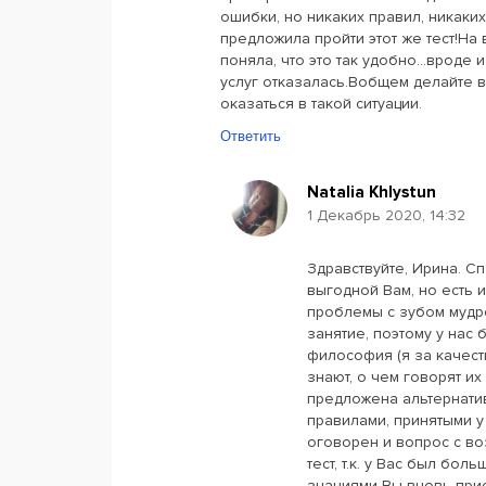
ошибки, но никаких правил, никаки
предложила пройти этот же тест!На 
поняла, что это так удобно...вроде 
услуг отказалась.Вобщем делайте в
оказаться в такой ситуации.
Ответить
Natalia Khlystun
1 Декабрь 2020, 14:32
Здравствуйте, Ирина. Сп
выгодной Вам, но есть и
проблемы с зубом мудро
занятие, поэтому у нас 
философия (я за качест
знают, о чем говорят их
предложена альтернатив
правилами, принятыми у 
оговорен и вопрос с во
тест, т.к. у Вас был бо
знаниями Вы вновь прист