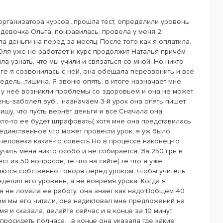
организатора курсов...прошла тест, определили уровень,
девочка Ольга, понравилась, провела у меня 2
а деньги на перед за месяц. После того как я оплатила,
Оля уже не работает и курс продолжит Наталья причём
а узнать, что мы учили и связаться со мной. Но никто
тоге я созвонилась с ней, она обещала перезвонить и все
дель...тишина. Я звоню опять, в итоге назначает мне
о у неё возникли проблемы со здоровьем и она не может
нь-заболел зуб... назначаем 3-й урок она опять пишет,
пишу, что пусть вернёт деньги и все.Сначала она
 кто-то ее будет штрафовать( хотя мне она представилась
а единственное что может провести урок, я уж было
 человека какая-то совесть.Но в процессе наконец-то
учить меня никто особо и не собирается. За 250 грн в
т из 50 вопросов, те что на сайте( те что я уже
аются собственно говоря перед уроком, чтобы учитель
еделил его уровень, а не вовремя урока. Когда я
 я не ломала ее работу, она знает как надо!Вобщем 40
том мы его читали, она надиктовал мне предложений на
я и сказала, делайте сейчас и в конце за 10 минут
 просидеть полчаса. ..в конце она указала где какие