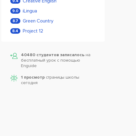
Creative English
9.4
iLingua
9.0
Green Country
8.7
Project 12
8.4
40480 студентов записалось
на
бесплатный урок с помощью
Enguide
1 просмотр
страницы школы
сегодня