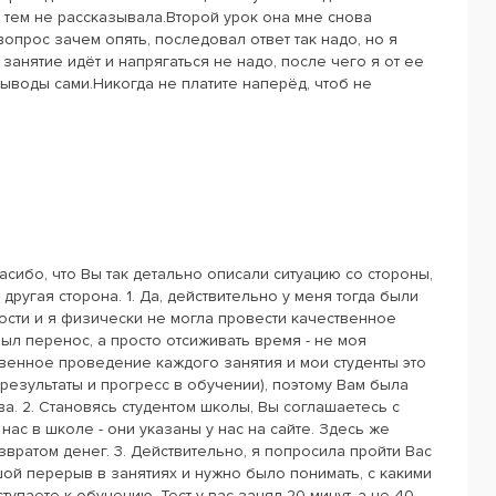
х тем не рассказывала.Второй урок она мне снова
вопрос зачем опять, последовал ответ так надо, но я
и занятие идёт и напрягаться не надо, после чего я от ее
ыводы сами.Никогда не платите наперёд, чтоб не
асибо, что Вы так детально описали ситуацию со стороны,
 другая сторона. 1. Да, действительно у меня тогда были
сти и я физически не могла провести качественное
был перенос, а просто отсиживать время - не моя
венное проведение каждого занятия и мои студенты это
 результаты и прогресс в обучении), поэтому Вам была
а. 2. Становясь студентом школы, Вы соглашаетесь с
нас в школе - они указаны у нас на сайте. Здесь же
звратом денег. 3. Действительно, я попросила пройти Вас
льшой перерыв в занятиях и нужно было понимать, с какими
упаете к обучению. Тест у вас занял 20 минут, а не 40,