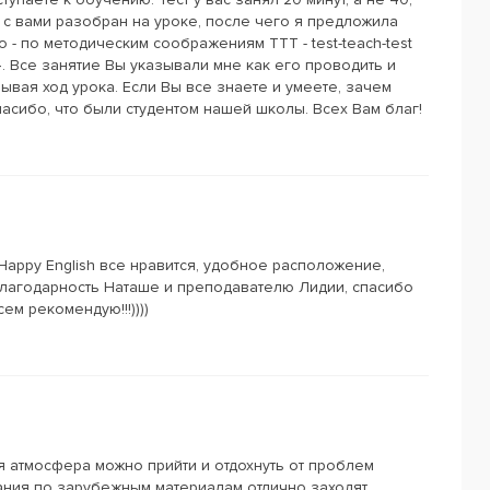
л с вами разобран на уроке, после чего я предложила
 - по методическим соображениям ТТТ - test-teach-test
4. Все занятие Вы указывали мне как его проводить и
ывая ход урока. Если Вы все знаете и умеете, зачем
пасибо, что были студентом нашей школы. Всех Вам благ!
Happy English все нравится, удобное расположение,
лагодарность Наташе и преподавателю Лидии, спасибо
ем рекомендую!!!))))
я атмосфера можно прийти и отдохнуть от проблем
ания по зарубежным материалам отлично заходят.