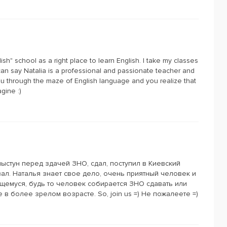
h" school as a right place to learn English. I take my classes
 can say Natalia is a professional and passionate teacher and
ou through the maze of English language and you realize that
gine :)
ыстун перед здачей ЗНО, сдал, поступил в Киевский
вал. Наталья знает свое дело, очень приятный человек и
щемуся, будь то человек собирается ЗНО сдавать или
 в более зрелом возрасте. So, join us =) Не пожалеете =)