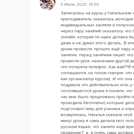
5 Июнь 2020, 10:50
Записалась на курсы у Натальи,как 
преподаватель оказалась молодая 
индивидуальных занятия и попросил
через пару занятий оказалось что 
онлайн, которая по идее должна был
даже и не думал этого делать...В и
уроки провести, прошло ещё пару не
занятие, перед занятием пишет, чт
провести урок, назначаем другой де
что потеряла телефон...Как вам??Я 
соглашается, но потом говорит, что
как организатор курсов)...И что он
подумала что действительно есть у
состоявшегося урока я поняла, что 
час мне было предложено пройти тес
проходила бесплатно) которые дел
подготовил тему для ученика и опр
возмутилась, Наталья сказала чтоб
минут урока я сама делала тест, по
русском языке, что заняло ещё врем
проверим.Т. е. я опять сама должна