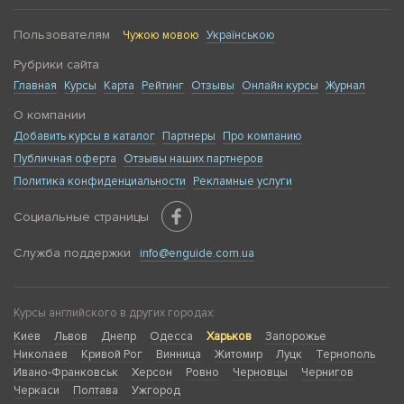
Пользователям
Чужою мовою
Українською
Рубрики сайта
Главная
Курсы
Карта
Рейтинг
Отзывы
Онлайн курсы
Журнал
О компании
Добавить курсы в каталог
Партнеры
Про компанию
Публичная оферта
Отзывы наших партнеров
Политика конфиденциальности
Рекламные услуги
Социальные страницы
Служба поддержки
info@enguide.com.ua
Курсы английского в других городах:
Киев
Львов
Днепр
Одесса
Харьков
Запорожье
Николаев
Кривой Рог
Винница
Житомир
Луцк
Тернополь
Ивано-Франковськ
Херсон
Ровно
Черновцы
Чернигов
Черкаси
Полтава
Ужгород