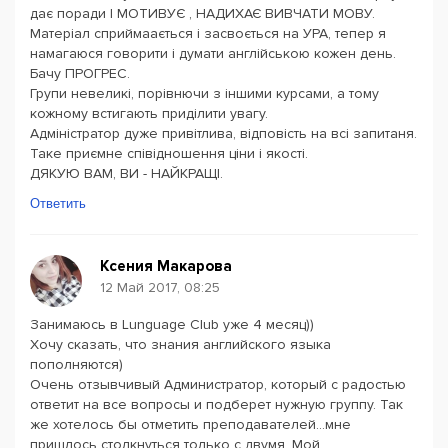
дає поради І МОТИВУЄ , НАДИХАЄ ВИВЧАТИ МОВУ.
Матеріал сприймаається і засвоється на УРА, тепер я
намагаюся говорити і думати англійською кожен день.
Бачу ПРОГРЕС.
Групи невеликі, порівнючи з іншими курсами, а тому
кожному встигають приділити увагу.
Адміністратор дуже привітлива, відповість на всі запитаня.
Таке приємне співідношення ціни і якості.
ДЯКУЮ ВАМ, ВИ - НАЙКРАЩІ.
Ответить
Ксения Макарова
12 Май 2017, 08:25
Занимаюсь в Lunguage Club уже 4 месяц))
Хочу сказать, что знания английского языка
пополняются)
Очень отзывчивый Администратор, который с радостью
ответит на все вопросы и подберет нужную группу. Так
же хотелось бы отметить преподавателей...мне
пришлось столкнуться только с двумя. Мой