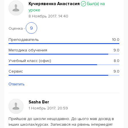
Кучерявенко Анастасия
Был(a) на
уроке
8 Ноябрь 2017, 14:40
9
Оценка
-
Преподаватель
10.0
Методика обучения
9.0
Учебный класс (офис)
8.0
Сервис
9.0
Ответить
Sasha Ber
1 Ноябрь 2017, 20:59
Прийшов до школи нещодавно. До цього мав досвід в
інших школах/курсах. Записався на рівень інтермедіят