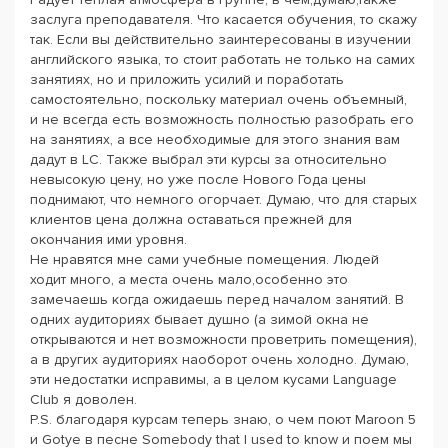
заслуга преподавателя. Что касается обучения, то скажу
так. Если вы действительно заинтересованы в изучении
английского языка, то стоит работать не только на самих
занятиях, но и приложить усилий и поработать
самостоятельно, поскольку материал очень объемный,
и не всегда есть возможность полностью разобрать его
на занятиях, а все необходимые для этого знания вам
дадут в LC. Также выбрал эти курсы за относительно
невысокую цену, но уже после Нового Года цены
поднимают, что немного огорчает. Думаю, что для старых
клиентов цена должна оставаться прежней для
окончания ими уровня.
Не нравятся мне сами учебные помещения. Людей
ходит много, а места очень мало,особенно это
замечаешь когда ожидаешь перед началом занятий. В
одних аудиториях бывает душно (а зимой окна не
открываются и нет возможности проветрить помещения),
а в других аудиториях наоборот очень холодно. Думаю,
эти недостатки исправимы, а в целом кусами Language
Club я доволен.
P.S. благодаря курсам теперь знаю, о чем поют Maroon 5
и Gotye в песне Somebody that I used to know и поем мы