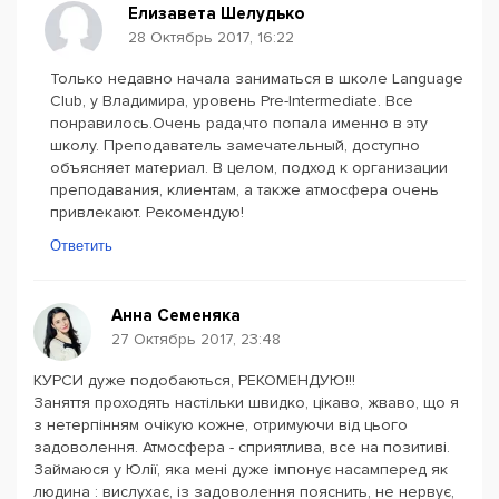
Елизавета Шелудько
28 Октябрь 2017, 16:22
Только недавно начала заниматься в школе Language
Club, у Владимира, уровень Pre-Intermediate. Все
понравилось.Очень рада,что попала именно в эту
школу. Преподаватель замечательный, доступно
объясняет материал. В целом, подход к организации
преподавания, клиентам, а также атмосфера очень
привлекают. Рекомендую!
Ответить
Анна Семеняка
27 Октябрь 2017, 23:48
КУРСИ дуже подобаються, РЕКОМЕНДУЮ!!!
Заняття проходять настільки швидко, цікаво, жваво, що я
з нетерпінням очікую кожне, отримуючи від цього
задоволення. Атмосфера - сприятлива, все на позитиві.
Займаюся у Юлії, яка мені дуже імпонує насамперед як
людина : вислухає, із задоволення пояснить, не нервує,