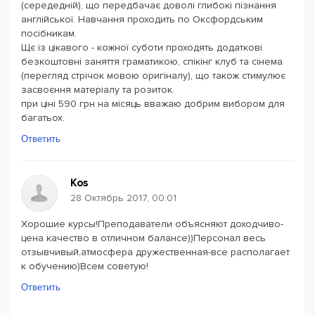
(середедній), що передбачає доволі глибокі пізнання
англійської. Навчання проходить по Оксфордським
посібникам.
Щє із цікавого - кожної суботи проходять додаткові
безкоштовні заняття граматикою, спікінг клуб та сінема
(перегляд стрічок мовою оригіналу), що також стимулює
засвоєння матеріалу та розиток.
при ціні 590 грн на місяць вважаю добрим вибором для
багатьох.
Ответить
Kos
28 Октябрь 2017, 00:01
Хорошие курсы!Преподаватели объясняют доходчиво-
цена качество в отличном балансе))Персонал весь
отзывчивый,атмосфера дружественная-все располагает
к обучению)Всем советую!
Ответить