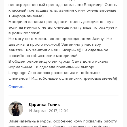
непосредственный преподаватель это Владимир! Очень
классный преподаватель, занятия с ним очень веселые
+ информативные)
Материал занятия преподносит очень доходчиво....ну а
если ты немного не догоняешь или тупишь, то разжует и
в ротик положит)
Не могу не отметить так же преподавателя Алину!! Не
девочка, а просто космос)) Заменяла у нас пару
занятий...но занятия с ней шикарные)) Ей отдельное
спасибо за объяснение материала!
В общем рекомендую эти курсы! Сама долго искала
нормальные....и сделала правильный выбор!
Language Club желаю развиваться и побольше
филиалов!!! И....побольше офигенских преподавателей))
Ответить
Даринка Голик
14 Апрель 2017, 12:04
Замечательные курсы, особенно хочу похвалить работу
преподавателя Алины. Отличный подход к учебному