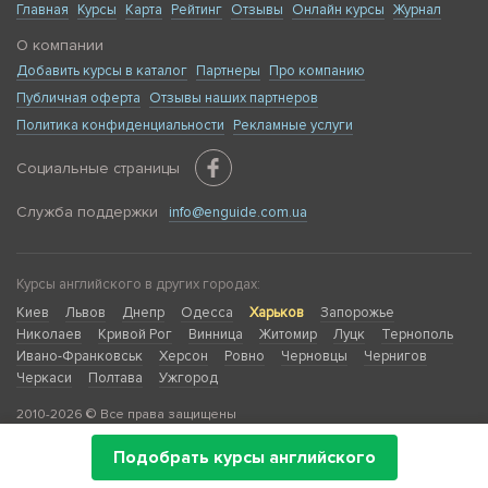
Главная
Курсы
Карта
Рейтинг
Отзывы
Онлайн курсы
Журнал
О компании
Добавить курсы в каталог
Партнеры
Про компанию
Публичная оферта
Отзывы наших партнеров
Политика конфиденциальности
Рекламные услуги
Социальные страницы
Служба поддержки
info@enguide.com.ua
Курсы английского в других городах:
Киев
Львов
Днепр
Одесса
Харьков
Запорожье
Николаев
Кривой Рог
Винница
Житомир
Луцк
Тернополь
Ивано-Франковськ
Херсон
Ровно
Черновцы
Чернигов
Черкаси
Полтава
Ужгород
2010-2026 © Все права защищены
Подобрать курсы английского