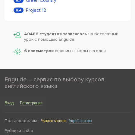
Green Country
8.7
Project 12
8.4
40486 студентов записалось
на бесплатный
урок с помощью Enguide
6 просмотров
страницы школы сегодня
Enguide – сервис по выбору курсов
английского языка
Вход
Регистрация
Пользователям
Чужою мовою
Українською
Рубрики сайта