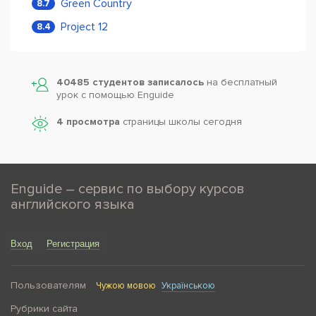
Green Country
8.7
Project 12
8.4
40485 студентов записалось
на бесплатный
урок с помощью Enguide
4 просмотра
страницы школы сегодня
Enguide – сервис по выбору курсов
английского языка
Вход
Регистрация
Пользователям
Чужою мовою
Українською
Рубрики сайта