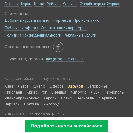
Главная
Курсы
Карта
Рейтинг
Отзывы
Онлайн курсы
Журнал
О компании
Добавить курсы в каталог
Партнеры
Про компанию
Публичная оферта
Отзывы наших партнеров
Политика конфиденциальности
Рекламные услуги
Социальные страницы
Служба поддержки
info@enguide.com.ua
Курсы английского в других городах:
Киев
Львов
Днепр
Одесса
Харьков
Запорожье
Николаев
Кривой Рог
Винница
Житомир
Луцк
Тернополь
Ивано-Франковськ
Херсон
Ровно
Черновцы
Чернигов
Черкаси
Полтава
Ужгород
2010-2026 © Все права защищены
Подобрать курсы английского