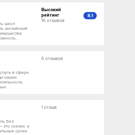
Высокий
рейтинг
8.1
16 отзывов
ть школ
ть английский
еимущества
жность...
6 отзывов
услуги в сфере
ди наших
лояльности,
х...
1 отзыв
ель без
 это сказки, а
альные сроки