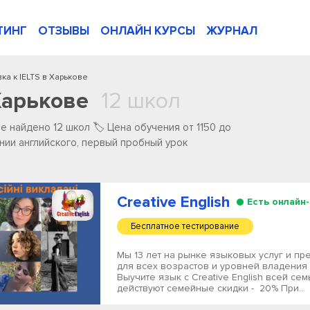
ТИНГ
ОТЗЫВЫ
ОНЛАЙН КУРСЫ
ЖУРНАЛ
ка к IELTS в Харькове
Харькове
12 школ
️найдено ️12 ️школ 🏷️ Цена обучения от 1150 до
ении английского, первый пробный урок
Creative English
Есть онлайн
Бесплатное тестирование
Мы 13 лет на рынке языковых услуг и пр
для всех возрастов и уровней владения
Выучите язык с Creative English всей сем
действуют семейные скидки - 20% При...