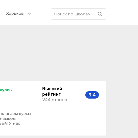
Харьков
Высокий
-курсы
рейтинг
9.4
244 отзыва
едлагаем курсы
 языком.
ьей! У нас