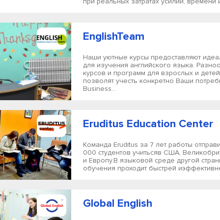
при реальных затратах усилий, времени и.
EnglishTeam
Наши уютные курсы предоставляют идеа
для изучения английского языка. Разно
курсов и программ для взрослых и детей
позволят учесть конкретно Ваши потреб
Business...
Eruditus Education Center
Команда Eruditus за 7 лет работы отправ
000 студентов учитьсяв США, Великобри
и Европу.В языковой среде другой стра
обучения проходит быстрей иэффективне
Global English