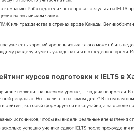
 вашу готовность учиться на нем.
 компанию. Работодатели часто просят результаты IELTS пр
ение на английском языке.
 ПМЖ или гражданства в странах вроде Канады, Великобритан
 вас уже есть хороший уровень языка, этого может быть нед
аждому разделу и уметь укладываться в отведенное время. И
ейтинг курсов подготовки к IELTS в 
Харькове проходит на высоком уровне, — задача непростая. В
ный результат. Но так ли это на самом деле? В этом вам по
ть рейтинг, который формируется не случайно, а на основе 
азных источников, чтобы вы видели реальные впечатления ст
насколько успешно ученики сдают IELTS после прохождения к