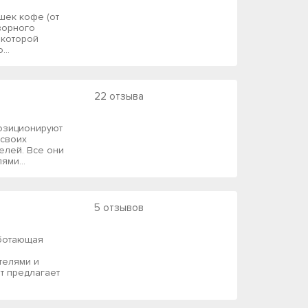
шек кофе (от
оворного
 которой
...
22 отзыва
позиционируют
 своих
елей. Все они
ями...
5 отзывов
аботающая
телями и
т предлагает