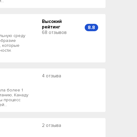
..
Высокий
рейтинг
8.8
68 отзывов
льную среду
образие
, которые
ности.
4 отзыва
ила более 1
танию, Канаду
ны процесс
й...
2 отзыва