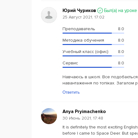
Юрий Чуриков
Был(a) на уроке
25 Август 2021, 17:02
Преподаватель
8.0
Методика обучения
8.0
Учебный класс (офис)
8.0
Сервис
8.0
Навчаюсь в школі. Все подобається,
навантаження по топіках. Загалом
Ответить
Anya Pryimachenko
30 Июнь 2021, 17:48
It is definitely the most exciting Eng
before I came to Space Deer. But speaki