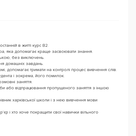
станній в житті курс B2.
, яка допомагає краще засвоювати знання.
ською, без виключень.
ня домашніх завдань.
мі, допомагає тримати на контролі процес вивчення слів.
удента і зокрема, його помилок.
озмовні заняття.
роби або відпрацювання пропущеного заняття з іншою
рівник харківської школи і з нею вивчення мови
р'єр і хто хоче покращити свої навички вільного