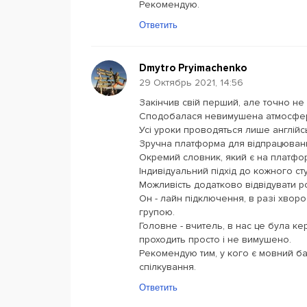
Рекомендую.
Ответить
Dmytro Pryimachenko
29 Октябрь 2021, 14:56
Закінчив свій перший, але точно не о
Сподобалася невимушена атмосфера
Усі уроки проводяться лише англій
Зручна платформа для відпрацюван
Окремий словник, який є на платфор
Індивідуальний підхід до кожного ст
Можливість додатково відвідувати р
Он - лайн підключення, в разі хво
групою.
Головне - вчитель, в нас це була ке
проходить просто і не вимушено.
Рекомендую тим, у кого є мовний ба
спілкування.
Ответить