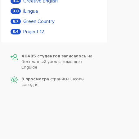
Creative English
9.4
iLingua
9.0
Green Country
8.7
Project 12
8.4
40485 студентов записалось
на
бесплатный урок с помощью
Enguide
3 просмотра
страницы школы
сегодня