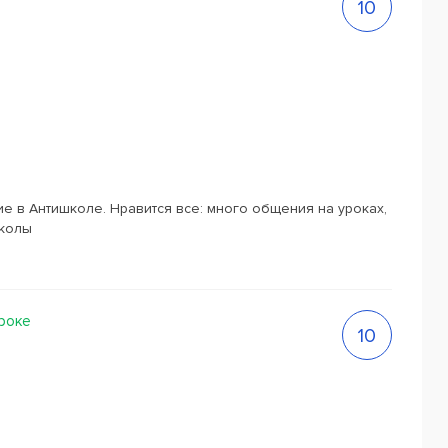
10
е в Антишколе. Нравится все: много общения на уроках,
школы
уроке
10