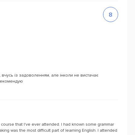
8
 вчусь із задоволенням, але інколи не вистачає
 рекомендую
lish course that I've ever attended. I had known some grammar
ng was the most difficult part of learning English. I attended