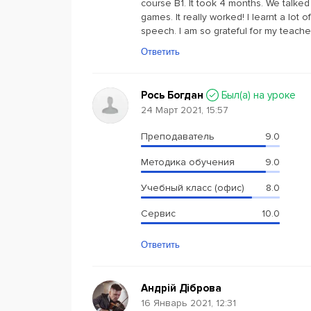
course B1. It took 4 months. We talked
games. It really worked! I learnt a lot
speech. I am so grateful for my teac
Ответить
Рось Богдан
Был(a) на уроке
24 Март 2021, 15:57
Преподаватель
9.0
Методика обучения
9.0
Учебный класс (офис)
8.0
Сервис
10.0
Ответить
Андрій Діброва
16 Январь 2021, 12:31