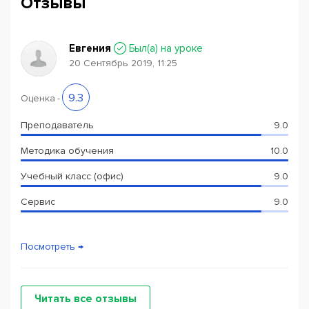
Отзывы
и различных других активностях, которые помогают
студенту
разговориться
;)
Евгения
Был(a) на уроке
Один курс длится полгода, что помогает разложить
20 Сентябрь 2019, 11:25
всю необходимую информацию по полочкам, причём
каждый последующий курс работает на закрепление
Powered by
Leaflet
— © Google 2026
9.3
Оценка
-
предыдущего.
Преподаватель
9.0
Количество мест ограничено, дополнительную
информацию уточняйте у администратора.
Методика обучения
10.0
Учебный класс (офис)
9.0
Не упусти свой шанс.
Сервис
9.0
Посмотреть →
Читать все отзывы