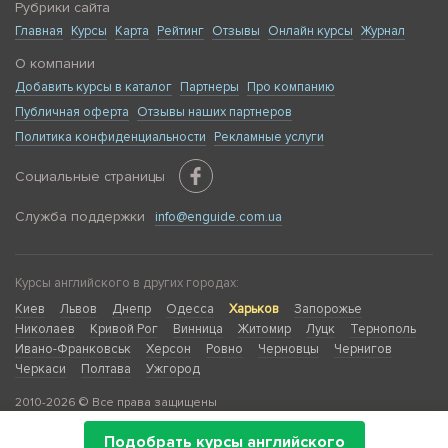
Рубрики сайта
Главная
Курсы
Карта
Рейтинг
Отзывы
Онлайн курсы
Журнал
О компании
Добавить курсы в каталог
Партнеры
Про компанию
Публичная оферта
Отзывы наших партнеров
Политика конфиденциальности
Рекламные услуги
Социальные страницы
Служба поддержки
info@enguide.com.ua
Курсы английского в других городах:
Киев
Львов
Днепр
Одесса
Харьков
Запорожье
Николаев
Кривой Рог
Винница
Житомир
Луцк
Тернополь
Ивано-Франковськ
Херсон
Ровно
Черновцы
Чернигов
Черкаси
Полтава
Ужгород
2010-2026 © Все права защищены
Подобрать курсы английского