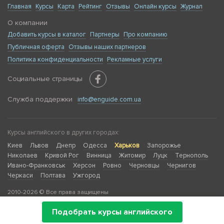
Главная
Курсы
Карта
Рейтинг
Отзывы
Онлайн курсы
Журнал
О компании
Добавить курсы в каталог
Партнеры
Про компанию
Публичная оферта
Отзывы наших партнеров
Политика конфиденциальности
Рекламные услуги
Социальные страницы
Служба поддержки
info@enguide.com.ua
Курсы английского в других городах:
Киев
Львов
Днепр
Одесса
Харьков
Запорожье
Николаев
Кривой Рог
Винница
Житомир
Луцк
Тернополь
Ивано-Франковськ
Херсон
Ровно
Черновцы
Чернигов
Черкаси
Полтава
Ужгород
2010-2026 © Все права защищены
Подобрать курсы английского