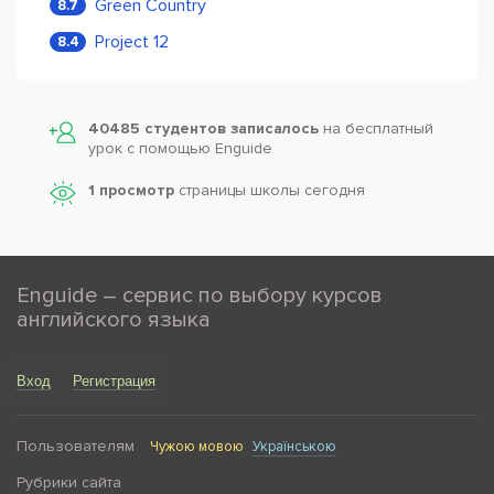
Green Country
8.7
Project 12
8.4
40485 студентов записалось
на бесплатный
урок с помощью Enguide
1 просмотр
страницы школы сегодня
Enguide – сервис по выбору курсов
английского языка
Вход
Регистрация
Пользователям
Чужою мовою
Українською
Рубрики сайта