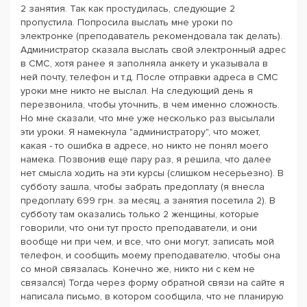
2 занятия. Так как простудилась, следующие 2
пропустила. Попросила выслать мне уроки по
электронке (преподаватель рекомендовала так делать).
Администратор сказала выслать свой электронный адрес
в СМС, хотя ранее я заполняла анкету и указывала в
ней почту, телефон и т.д. После отправки адреса в СМС
уроки мне никто не выслал. На следующий день я
перезвонила, чтобы уточнить, в чем именно сложность.
Но мне сказали, что мне уже несколько раз высылали
эти уроки. Я намекнула "администратору", что может,
какая - то ошибка в адресе, но никто не понял моего
намека. Позвонив еще пару раз, я решила, что далее
нет смысла ходить на эти курсы (слишком несерьезно). В
субботу зашла, чтобы забрать предоплату (я внесла
предоплату 699 грн. за месяц, а занятия посетила 2). В
субботу там оказались только 2 женщины, которые
говорили, что они тут просто преподаватели, и они
вообще ни при чем, и все, что они могут, записать мой
телефон, и сообщить моему преподавателю, чтобы она
со мной связалась. Конечно же, никто ни с кем не
связался) Тогда через форму обратной связи на сайте я
написала письмо, в котором сообщила, что не планирую