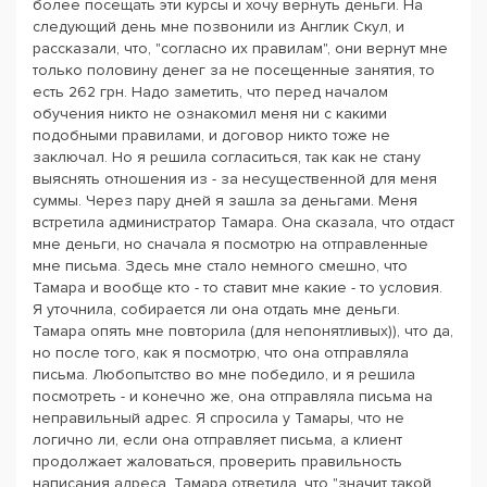
более посещать эти курсы и хочу вернуть деньги. На
следующий день мне позвонили из Англик Скул, и
рассказали, что, "согласно их правилам", они вернут мне
только половину денег за не посещенные занятия, то
есть 262 грн. Надо заметить, что перед началом
обучения никто не ознакомил меня ни с какими
подобными правилами, и договор никто тоже не
заключал. Но я решила согласиться, так как не стану
выяснять отношения из - за несущественной для меня
суммы. Через пару дней я зашла за деньгами. Меня
встретила администратор Тамара. Она сказала, что отдаст
мне деньги, но сначала я посмотрю на отправленные
мне письма. Здесь мне стало немного смешно, что
Тамара и вообще кто - то ставит мне какие - то условия.
Я уточнила, собирается ли она отдать мне деньги.
Тамара опять мне повторила (для непонятливых)), что да,
но после того, как я посмотрю, что она отправляла
письма. Любопытство во мне победило, и я решила
посмотреть - и конечно же, она отправляла письма на
неправильный адрес. Я спросила у Тамары, что не
логично ли, если она отправляет письма, а клиент
продолжает жаловаться, проверить правильность
написания адреса. Тамара ответила, что "значит такой