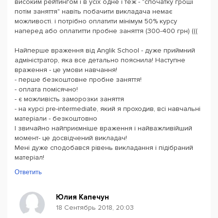
високим рейтингом і в усіх одне і теж - "спочатку гроші
потім заняття" навіть побачити викладача немає
можливості. і потрібно оплатити мінімум 50% курсу
наперед або оплатитти пробне заняття (300-400 грн) (((
Найперше враження від Anglik School - дуже приймний
адміністратор, яка все детально пояснила! Наступне
враження - це умови навчання!
- перше безкоштовне пробне заняття!
- оплата помісячно!
- є можливість заморозки заняття
- на курсі pre-intermediate, який я проходив, всі навчальні
матеріали - безкоштовно
І звичайно найприємніше враження і найважливійший
момент- це досвідчений викладач!
Мені дуже сподобався рівень викладання і підібраний
матеріал!
Ответить
Юлия Капечун
18 Сентябрь 2018, 20:03