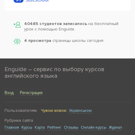
JustSchool
9.7
40485 студентов записалось
на бесплатный
урок с помощью Enguide
4 просмотра
страницы школы сегодня
Enguide – сервис по выбору курсов
английского языка
Вход
Регистрация
Пользователям
Чужою мовою
Українською
Рубрики сайта
Главная
Курсы
Карта
Рейтинг
Отзывы
Онлайн курсы
Журнал