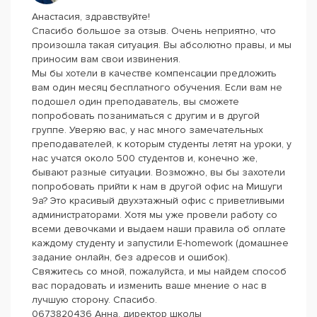
Анастасия, здравствуйте!
Спасибо большое за отзыв. Очень неприятно, что
произошла такая ситуация. Вы абсолютно правы, и мы
приносим вам свои извинения.
Мы бы хотели в качестве компенсации предложить
вам один месяц бесплатного обучения. Если вам не
подошел один преподаватель, вы сможете
попробовать позаниматься с другим и в другой
группе. Уверяю вас, у нас много замечательных
преподавателей, к которым студенты летят на уроки, у
нас учатся около 500 студентов и, конечно же,
бывают разные ситуации. Возможно, вы бы захотели
попробовать прийти к нам в другой офис на Мишуги
9а? Это красивый двухэтажный офис с приветливыми
администраторами. Хотя мы уже провели работу со
всеми девочками и выдаем наши правила об оплате
каждому студенту и запустили E-homework (домашнее
задание онлайн, без адресов и ошибок).
Свяжитесь со мной, пожалуйста, и мы найдем способ
вас порадовать и изменить ваше мнение о нас в
лучшую сторону. Спасибо.
0673820436 Анна, директор школы