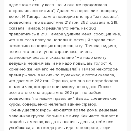
адрес тоже есть у кого - то, и она же продолжала
отправлять эти письма") Далее мы перешли к возврату
денег. И Тамара, важно повторив мне про "их правила",
возвестила, что выдаст мне 218 грн. 262, сказала я. 218,
сказала Тамара. Я решила уточнить, как 262
превратились в 218. Тамара удивила меня, сообщив мне,
что я внесла плату за неполный месяц. Я задала еще
несколько наводящих вопросов, и тут Тамара, видимо,
поняв, что она и тут не справилась, очень
разнервничалась, и сказала мне "Не надо мне тут,
девушка, нервничать, и не надо повышать голос". Я,
конечно же, ничего не повышала))) Тамара некоторое
время рылась в каких - то бумажках, и потом сказала,
что даст мне 262 грн. Странно, что она не потребовала
от меня чек, которые они никому не выдают. После
всего этого она отдала мне 262 грн., не забыл
возвестить "по нашим правилам". Вывод: средненькие
курсы, совершенно нелепый администратор.
Преимущество: курсы находятся возле дома, дешевые,
маленькая группа. Больше не вижу. Как часто бывает в
подобных местах, когда ты платишь деньги, тебе все
улыбаются, а вот когда речь идет о возврате, люди