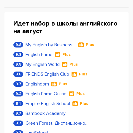
Идет набор в школы английского
на август
My English by Business Language
9.8
Plus
English Prime
9.8
Plus
My English World
9.8
Plus
FRIENDS English Club
9.8
Plus
Englishdom
9.7
Plus
English Prime Online
9.2
Plus
Empire English School
9.1
Plus
Bambook Academy
9.7
Green Forest. Дистанционное обучение
9.7