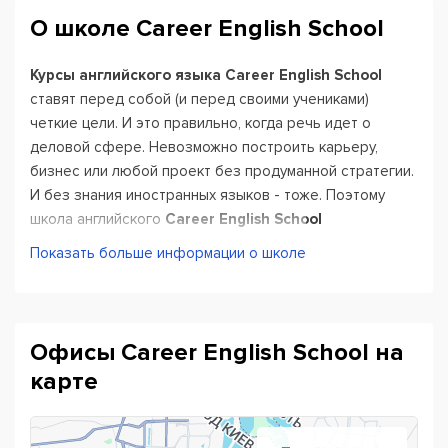
О школе Career English School
Курсы английского языка Career English School
ставят перед собой (и перед своими учениками)
четкие цели. И это правильно, когда речь идет о
деловой сфере. Невозможно построить карьеру,
бизнес или любой проект без продуманной стратегии.
И без знания иностранных языков - тоже. Поэтому
школа английского
Career English School
специализируется на языковых курсах для бизнеса и
Показать больше информации о школе
карьеры
. Хотите развиваться и обойти конкурентов?
Тогда это курсы для вас.
Английский язык нужен во всех сферах жизни, от
Офисы Career English School на
путешествий до просмотра фильмов и чтения книг в
карте
оригинале. Но когда речь идет о бизнесе - нужно
учитывать все особенности. Например, нужно
воспринимать язык как
профессиональный инструмент
.