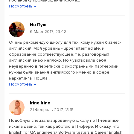
постановку произношений.Кроме...
практически полезную информацию.
Посмотреть →
Английский для бизнеса расширяет словарный запас,
позволяет читать англоязычные документы, вести
Ин Пуш
6 Март 2017, 23:42
переписку с участниками проектов. Записывайтесь в
Career English Schoo
l, чтобы освоить эти навыки как
Очень рекомендую школу для тех, кому нужен бизнес-
можно скорее.
английский. Мой уровень - upper intermediate, и
образование соответствующее, т.е. разговорный
английский знаю неплохо. Но чувствовала себя
неуверенно в переписке с иностранными партнёрами,
нужны были знания английского именно в сфере
маркетинга. Пошла...
Посмотреть →
Irine Irine
21 Февраль 2017, 13:15
Подобную специализированную школу по IT-тематике
искала давно, так как работаю в IT-сфере. И скажу, что
English for QA Engineers/ Software testers в Career English