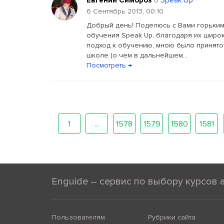
Евгений Симороз
Speak Up
о
6 Сентябрь 2013, 00:10
Добрый день! Поделюсь с Вами горьким
обучения Speak Up, благодаря их широк
подход к обучению, мною было принято
школе (о чем в дальнейшем...
Посмотреть →
1
...
1578
1579
1580
1581
Enguide – сервис по выбору курсов 
Пользователям
Рубрики сайта