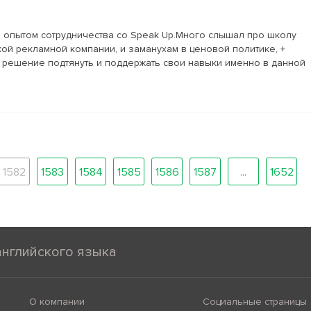
 опытом сотрудничества со Speak Up.Много слышал про школу
ой рекламной компании, и заманухам в ценовой политике, +
 решение подтянуть и поддержать свои навыки именно в данной
1582
1583
1584
1585
1586
1587
...
1652
английского языка
О компании
Социальные страницы