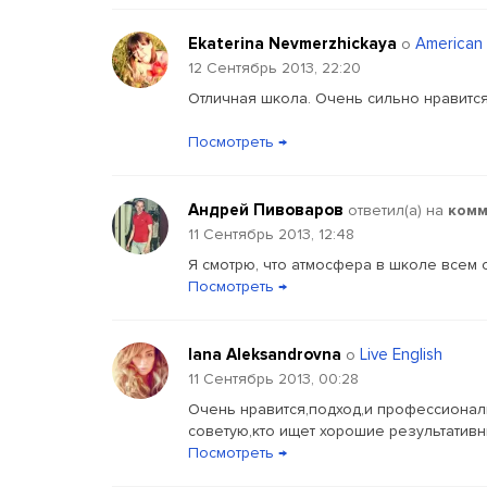
Ekaterina Nevmerzhickaya
American 
о
12 Сентябрь 2013, 22:20
Отличная школа. Очень сильно нравится
Посмотреть →
Андрей Пивоваров
ответил(a) на
комм
11 Сентябрь 2013, 12:48
Я смотрю, что атмосфера в школе всем о
Посмотреть →
Iana Aleksandrovna
Live English
о
11 Сентябрь 2013, 00:28
Очень нравится,подход,и профессионали
советую,кто ищет хорошие результативн
Посмотреть →