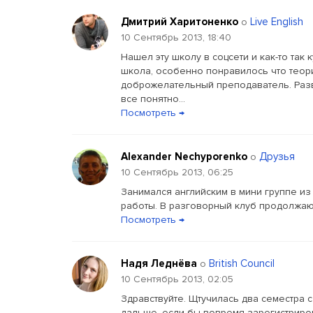
Дмитрий Харитоненко
Live English
о
10 Сентябрь 2013, 18:40
Нашел эту школу в соцсети и как-то та
школа, особенно понравилось что теори
доброжелательный преподаватель. Разве
все понятно...
Посмотреть →
Alexander Nechyporenko
Друзья
о
10 Сентябрь 2013, 06:25
Занимался английским в мини группе из 
работы. В разговорный клуб продолжаю 
Посмотреть →
Надя Леднёва
British Council
о
10 Сентябрь 2013, 02:05
Здравствуйте. Щтучилась два семестра 
дальше, если бы вовремя зарегистриров