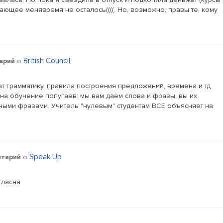
ающее менявремя не осталось((((. Но, возможно, правы те, кому
British Council
арий
о
ат грамматику, правила построения предложений, времена и тд.
е на обучение попугаев: мы вам даем слова и фразы, вы их
нными фразами. Учитель "нулевым" студентам ВСЕ объясняет на
Speak Up
тарий
о
гласна