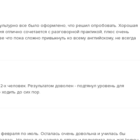
к культурно все было оформлено, что решил опробовать. Хорошая
я отлично сочетается с разговорной практикой, плюс очень
 что пока сложно привыкнуть ко всему английскому, не всегда
2-х человек. Результатом доволен - подтянул уровень для
ходить до сих пор.
с февраля по июль. Осталась очень довольна и училась бы
алась. Но пока я съездила в отпуск и подкопила деньжат (курсы