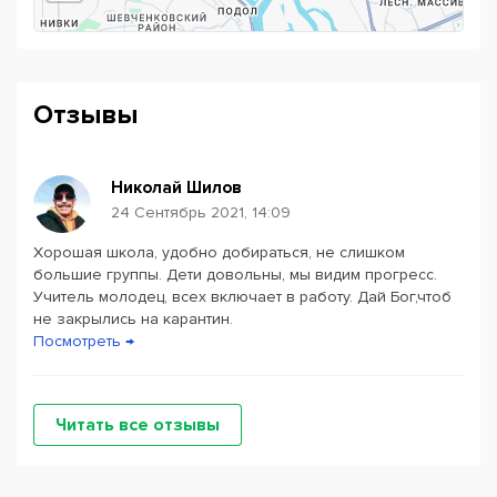
Wine tasting - adults
Movie night - adults, kids
Game club - adults, kids
Отзывы
BEER PARTY - adults
American vs british - adults, kids
Николай Шилов
24 Сентябрь 2021, 14:09
Продолжительность - 1,5 часа, стоимость - от 200 грн и
зависит от темы и необходимых материалов.
Хорошая школа, удобно добираться, не слишком
Powered by
Leaflet
— © Google 2026
3
.
Изучение академических предметов
программы
большие группы. Дети довольны, мы видим прогресс.
американской школы
Washington Academy
с
Учитель молодец, всех включает в работу. Дай Бог,чтоб
последующим получением крЕдитов.
не закрылись на карантин.
Посмотреть →
Что отличает нас от других языковых курсов?
Возможность учить академические предметы
Читать все отзывы
американской школы вместе с учителем в офисе
Alekom Education и самостоятельно на онлайн
платформе.