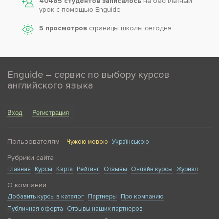
40485 студентов записалось
на бесплатный
урок с помощью Enguide
5 просмотров
страницы школы сегодня
Enguide – сервис по выбору курсов
английского языка
Вход
Регистрация
Пользователям
Чужою мовою
Українською
Рубрики сайта
Главная
Курсы
Карта
Рейтинг
Отзывы
Онлайн курсы
Журнал
О компании
Добавить курсы в каталог
Партнеры
Про компанию
Публичная оферта
Отзывы наших партнеров