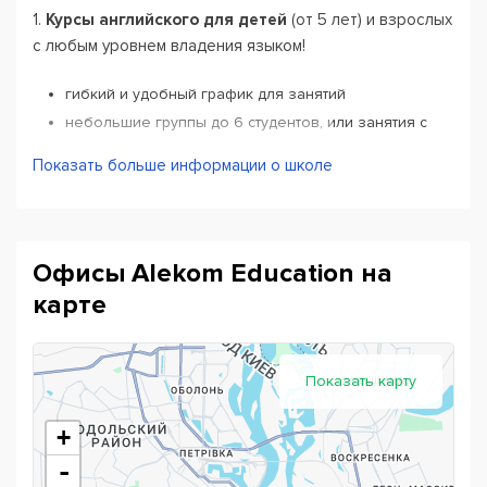
1
.
Курсы английского
для детей
(от 5 лет) и взрослых
с любым уровнем владения языком!
гибкий и удобный график для занятий
небольшие группы до 6 студентов, или занятия с
преподавателем one-to-one
Показать больше информации о школе
современные методики обучения, которые
направлены на улучшение основных языковых
навыков: speaking, writing, grammar, listening
на выбор занятия с учителем-носителем или
украиноязычным учителем
Офисы Alekom Education на
карте
2
.
Speaking Clubs
Мы проводим для разговорные клубы для того, чтобы
Показать карту
каждый студент, в независимости от возраста и
уровня, мог легко общаться на интересные и
+
современные темы в дружеской, непринужденной
-
атмосфере.