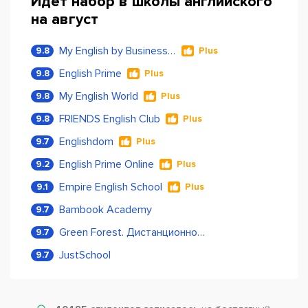
Идет набор в школы английского
на август
My English by Business Language
9.8
Plus
English Prime
9.8
Plus
My English World
9.8
Plus
FRIENDS English Club
9.8
Plus
Englishdom
9.7
Plus
English Prime Online
9.2
Plus
Empire English School
9.1
Plus
Bambook Academy
9.7
Green Forest. Дистанционное обучение
9.7
JustSchool
9.7