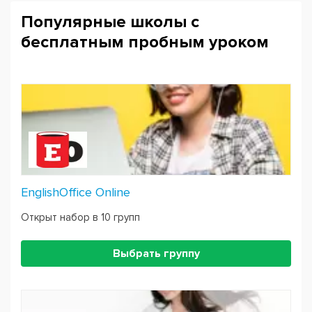
Популярные школы с
Предметы на выбор:
бесплатным пробным уроком
Biology,
Math,
Integrated Science,
Psychology,
Sociology,
Chemistry,
Health,
World History,
EnglishOffice Online
US History и другие
Открыт набор в 10 групп
Обучение идеально подходит для:
Выбрать группу
Тех, кто планирует дальнейшее обучение за
рубежом.
Тех, кто хочет овладеть специфической лексикой