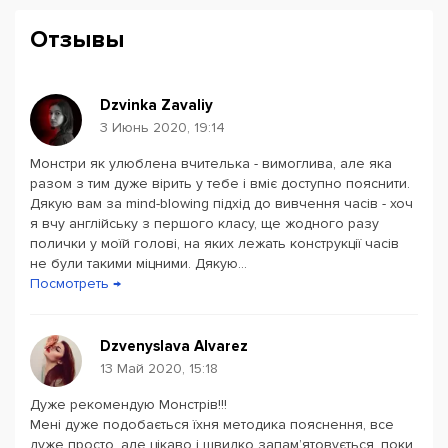
Методистами разработана программа для
Отзывы
корпоративного обучения. Курсы школы созданы по
уровням от начального до продвинутого.
Дистанционно можно пройти интенсивный
Dzvinka Zavaliy
разговорный курс за 1 месяц, по программе которого
3 Июнь 2020, 19:14
до автоматизма доводится одна выбранная тема и
Монстри як улюблена вчителька - вимоглива, але яка
делается акцент на активное общение.
Powered by
Leaflet
— © Google 2026
разом з тим дуже вірить у тебе і вміє доступно пояснити.
Дякую вам за mind-blowing підхід до вивчення часів - хоч
Есть подписка на Монстродомашку – это каждый день
я вчу англійську з першого класу, ще жодного разу
5 предложений на перевод, правильные ответы и
полички у моїй голові, на яких лежать конструкції часів
видео с объяснением грамматики, а также
не були такими міцними. Дякую...
интерактивный квиз на закрепление материала.
Посмотреть →
В школе проходят онлайн марафоны, которые
Dzvenyslava Alvarez
включают несколько лекций на определенную тему.
13 Май 2020, 15:18
Все детали о них публикуются в социальных сетях
школы.
Дуже рекомендую Монстрів!!!
Мені дуже подобається їхня методика пояснення, все
дуже просто, але цікаво і швидко запам’ятовується, поки