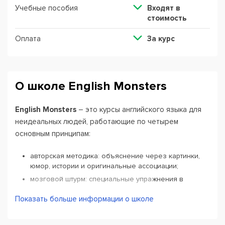
Учебные пособия
Входят в
стоимость
Оплата
За курс
О школе English Monsters
English Monsters
– это курсы английского языка для
неидеальных людей, работающие по четырем
основным принципам:
авторская методика: объяснение через картинки,
юмор, истории и оригинальные ассоциации;
мозговой штурм: специальные упражнения в
стрессовых ситуациях;
Показать больше информации о школе
требовательность: за невыполненную домашку
штрафуют пиццей;