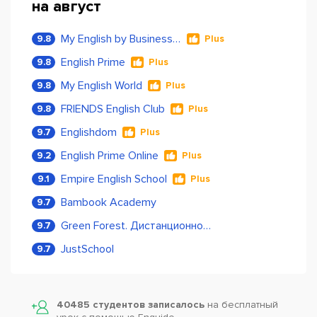
на август
My English by Business Language
9.8
Plus
English Prime
9.8
Plus
My English World
9.8
Plus
FRIENDS English Club
9.8
Plus
Englishdom
9.7
Plus
English Prime Online
9.2
Plus
Empire English School
9.1
Plus
Bambook Academy
9.7
Green Forest. Дистанционное обучение
9.7
JustSchool
9.7
40485 студентов записалось
на бесплатный