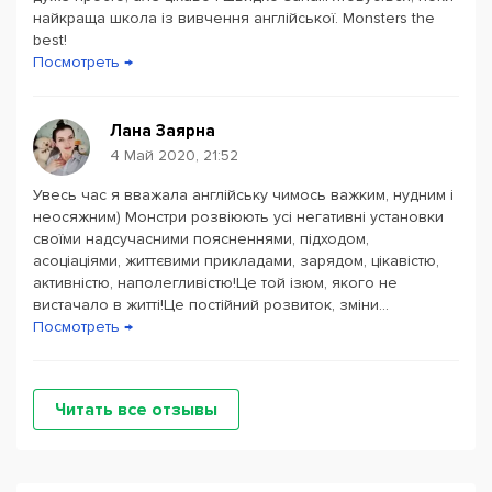
найкраща школа із вивчення англійської. Monsters the
best!
Посмотреть →
Лана Заярна
4 Май 2020, 21:52
Увесь час я вважала англійську чимось важким, нудним і
неосяжним) Монстри розвіюють усі негативні установки
своїми надсучасними поясненнями, підходом,
асоціаціями, життєвими прикладами, зарядом, цікавістю,
активністю, наполегливістю!Це той ізюм, якого не
вистачало в житті!Це постійний розвиток, зміни...
Посмотреть →
Читать все отзывы