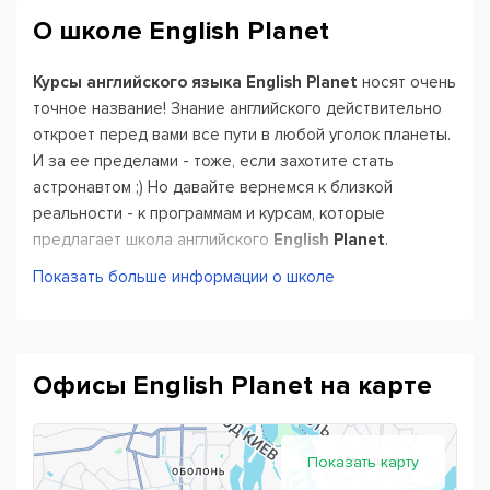
О школе English Planet
Курсы английского языка English Planet
носят очень
точное название! Знание английского действительно
откроет перед вами все пути в любой уголок планеты.
И за ее пределами - тоже, если захотите стать
астронавтом ;) Но давайте вернемся к близкой
реальности - к программам и курсам, которые
предлагает школа английского
English Planet
.
Показать больше информации о школе
Здесь вы найдете не просто полный набор вариантов,
но именно
лучшие программы
. И каждая из них гибко
адаптируется под
индивидуальные задачи
ученика:
Офисы English Planet на карте
Английский для взрослых с разным уровнем
подготовки и владения языком.
Английский для детей с учетом возраста и всех
особенностей детского восприятия учебы.
Показать карту
Разговорный английский, чтобы первым делом