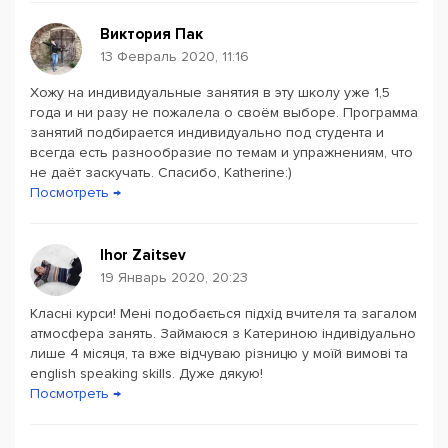
А еще школа английского
English Planet
устраивает
Виктория Пак
разговорные клубы с
носителями языка
- это лучшая
13 Февраль 2020, 11:16
возможность научиться понимать иностранцев на слух
Хожу на индивидуальные занятия в эту школу уже 1,5
и навсегда забыть о языковом барьере.
года и ни разу не пожалела о своём выборе. Программа
занятий подбирается индивидуально под студента и
всегда есть разнообразие по темам и упражнениям, что
не даёт заскучать. Спасибо, Katherine:)
Посмотреть →
Ihor Zaitsev
19 Январь 2020, 20:23
Класні курси! Мені подобається підхід вчителя та загалом
атмосфера занять. Займаюся з Катериною індивідуально
лише 4 місяця, та вже відчуваю різницю у моїй вимові та
english speaking skills. Дуже дякую!
Посмотреть →