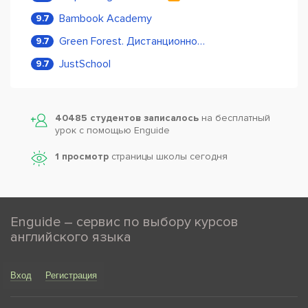
Bambook Academy
9.7
Green Forest. Дистанционное обучение
9.7
JustSchool
9.7
40485 студентов записалось
на бесплатный
урок с помощью Enguide
1 просмотр
страницы школы сегодня
Enguide – сервис по выбору курсов
английского языка
Вход
Регистрация