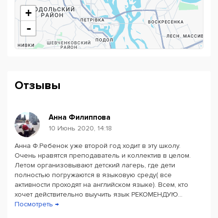
бегло заговорить и избавиться от акцента, не тратя
+
время на грамматические упражнения.
-
Английский для бизнеса, учитывающий все задачи
современного делового мира (переговоры,
контракты, выступления перед аудиторией,
презентации, собеседования и т.п.)
Интенсивные курсы английского для тех, кто ценит
Отзывы
каждый час времени и хочет как можно скорее
заговорить по-английски.
Летние курсы для взрослых и летний языковой
лагерь для детей - потому что это самое время
Анна Филиппова
посвятить несколько недель образованию и
10 Июнь 2020, 14:18
полезному отдыху.
Анна Ф.Ребенок уже второй год ходит в эту школу.
Powered by
Leaflet
— © Google 2026
Подготовка к экзаменам - ВНО и международным
Очень нравятся преподаватель и коллектив в целом.
тестам, с учетом опыта предыдущих лет и всех
Летом организовывают детский лагерь, где дети
особенностей этих испытаний.
полностью погружаются в языковую среду( все
Индивидуальные занятия английским с
активности проходят на английском языке). Всем, кто
преподавателем, который уделит все внимание
хочет действительно выучить язык РЕКОМЕНДУЮ...
только вам и построит расписание уроков по
Посмотреть →
подходящему вам графику.