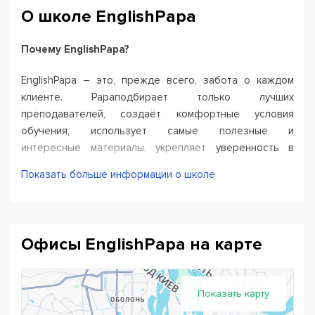
О школе EnglishPapa
Почему EnglishPapa?
EnglishPapa – это, прежде всего, забота о каждом
клиенте. Papaподбирает только лучших
преподавателей, создаёт комфортные условия
обучения, использует самые полезные и
интересные материалы, укрепляет уверенность в
себе и своих знаниях, всегда поддерживает и
Показать больше информации о школе
помогает в достижении целей.
Как мы обучаем в EnglishPapa?
Офисы EnglishPapa на карте
максимум разговорной практики. В программу
включены темы, которые есть в жизни каждого
ученика. Метод case-studies позволяет проработать
наиболее частотные речевые ситуации и научится
Показать карту
вести простые диалоги;