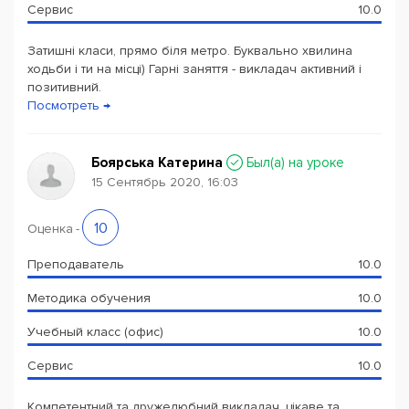
Сервис
10.0
Затишні класи, прямо біля метро. Буквально хвилина
ходьби і ти на місці) Гарні заняття - викладач активний і
позитивний.
Посмотреть →
Боярська Катерина
Был(a) на уроке
15 Сентябрь 2020, 16:03
10
Оценка
-
Преподаватель
10.0
Методика обучения
10.0
Учебный класс (офис)
10.0
Сервис
10.0
Компетентний та дружелюбний викладач, цікаве та