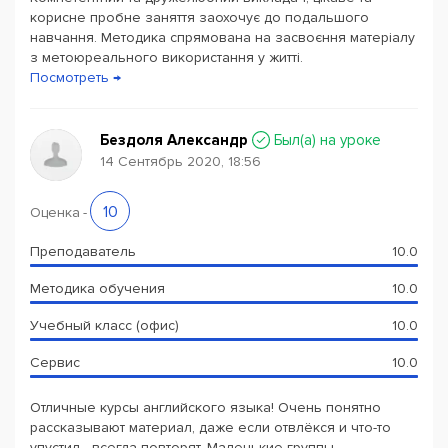
корисне пробне заняття заохочує до подальшого
навчання. Методика спрямована на засвоєння матеріалу
з метоюреального використання у житті.
Посмотреть →
Бездоля Александр
Был(a) на уроке
14 Сентябрь 2020, 18:56
10
Оценка
-
Преподаватель
10.0
Методика обучения
10.0
Учебный класс (офис)
10.0
Сервис
10.0
Отличные курсы английского языка! Очень понятно
рассказывают материал, даже если отвлёкся и что-то
упустил - всегда повторят. Маленькие группы,