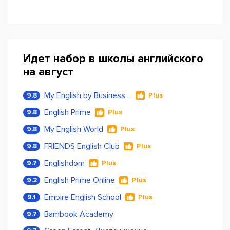
Идет набор в школы английского
на август
My English by Business Language
9.8
Plus
English Prime
9.8
Plus
My English World
9.8
Plus
FRIENDS English Club
9.8
Plus
Englishdom
9.7
Plus
English Prime Online
9.2
Plus
Empire English School
9.1
Plus
Bambook Academy
9.7