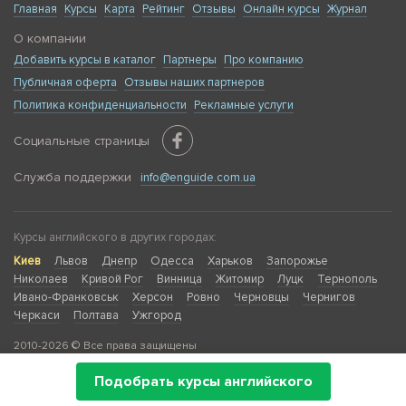
Главная
Курсы
Карта
Рейтинг
Отзывы
Онлайн курсы
Журнал
О компании
Добавить курсы в каталог
Партнеры
Про компанию
Публичная оферта
Отзывы наших партнеров
Политика конфиденциальности
Рекламные услуги
Социальные страницы
Служба поддержки
info@enguide.com.ua
Курсы английского в других городах:
Киев
Львов
Днепр
Одесса
Харьков
Запорожье
Николаев
Кривой Рог
Винница
Житомир
Луцк
Тернополь
Ивано-Франковськ
Херсон
Ровно
Черновцы
Чернигов
Черкаси
Полтава
Ужгород
2010-2026 © Все права защищены
Подобрать курсы английского