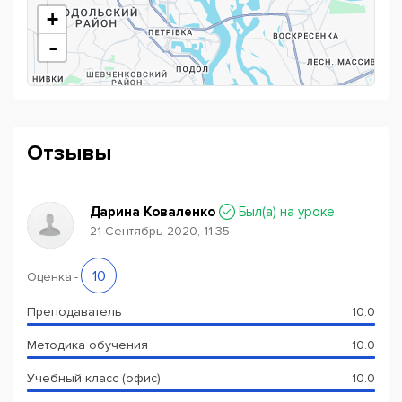
погружение в англоязычную среду. На занятиях мы
+
слушаем только аудиозаписи носителей, смотрим
фильмы, мультики и анимации на языке оригинала,
-
чтобы сформировать правильное восприятие
английской речи и правильное произношение;
интерактивное обучение.Преподаватели
используют различные методы интерактивного
обучения, превращая класс в игровую площадку,
Отзывы
кукольный театр и минимастерскую, чтобы дети c
удовольствием делились знаниями и
впечатлениями по-английски.
Дарина Коваленко
Был(a) на уроке
Papa
поможет,
Papa
поддержит,
Papa
посоветует.
21 Сентябрь 2020, 11:35
Powered by
Leaflet
— © Google 2026
Наши бесплатные дополнительные мероприятия:
10
Оценка
-
Speaking Club;
Преподаватель
10.0
Movie Club;
Методика обучения
10.0
Game Club (Alias, Mafia).
Учебный класс (офис)
10.0