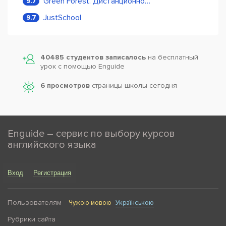
Green Forest. Дистанционное обучение
9.7
JustSchool
9.7
40485 студентов записалось
на бесплатный
урок с помощью Enguide
6 просмотров
страницы школы сегодня
Enguide – сервис по выбору курсов
английского языка
Вход
Регистрация
Пользователям
Чужою мовою
Українською
Рубрики сайта