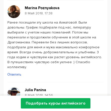
Marina Poznyakova
8 Май 2018, 17:38
Ранее посещали эту школа на Ахматовой. Были
довольны. График подбирали под нас, литературу
выбирали с учетом наших пожеланий. Потом мы
переехали и продолжили обучение в этой школе на
Драгоманова. Перевели без лишних вопросов,
подобрали для меня и мужа максимально комфортное
время. Всегда очень доброжелательны и улыбчивы. 3
года ходим и чувствуем как растет уровень английского.
В путешествиях чувствую себя уютнее :) Спасибо
коллективу.
Ответить
Julia Panina
8 Май 2018, 14:56
Подобрать курсы английского
Очень довольны, что ходим на эти Курсы! Занимаемся
вдвоём с мужем. Результат очень радует, спасибо нашей