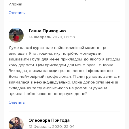
Илоне!
Ответить
Ганна Приходько
14 Февраль 2020, 09:53
Дуже класні курси, але найважливіший момент- це
викладач. Я та людина, яку потрібно мотивувати,
зацікавити і бути для мене прикладом, до якого я згодом
хочу дорости. Цим прикладом для мене була і є- Ілона.
Викладач, з яким завжди цікаво, легко, інформативно.
Вона неймовірний професіонал. Після групових занять, я
займалася з нею індивідуально. Вона допомогла мені зі
складанням тесту англійського на роботі. Я дуже їй
вдячна. І обов'язково повернуся до неї!
Ответить
Элеонора Пригода
13 Февраль 2020, 23:04