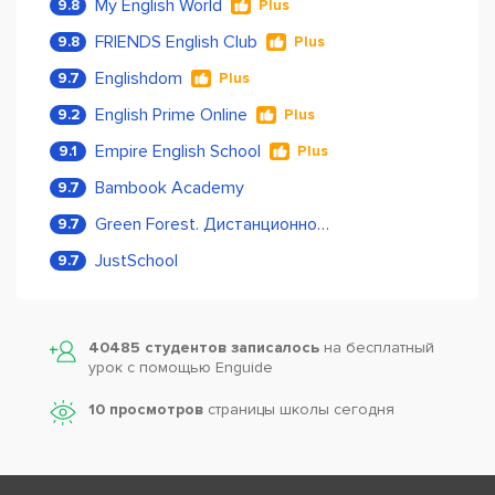
My English World
9.8
Plus
FRIENDS English Club
9.8
Plus
Englishdom
9.7
Plus
English Prime Online
9.2
Plus
Empire English School
9.1
Plus
Bambook Academy
9.7
Green Forest. Дистанционное обучение
9.7
JustSchool
9.7
40485 студентов записалось
на бесплатный
урок с помощью Enguide
10 просмотров
страницы школы сегодня