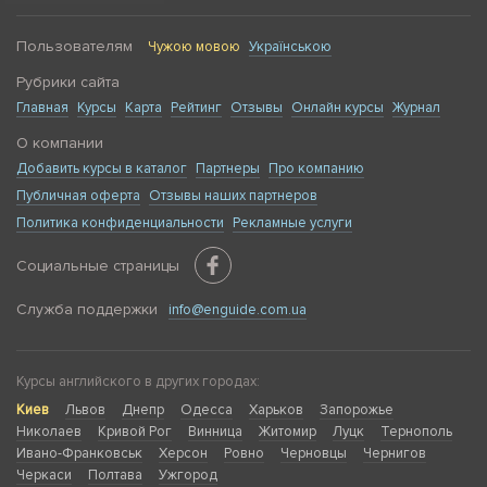
Пользователям
Чужою мовою
Українською
Рубрики сайта
Главная
Курсы
Карта
Рейтинг
Отзывы
Онлайн курсы
Журнал
О компании
Добавить курсы в каталог
Партнеры
Про компанию
Публичная оферта
Отзывы наших партнеров
Политика конфиденциальности
Рекламные услуги
Социальные страницы
Служба поддержки
info@enguide.com.ua
Курсы английского в других городах:
Киев
Львов
Днепр
Одесса
Харьков
Запорожье
Николаев
Кривой Рог
Винница
Житомир
Луцк
Тернополь
Ивано-Франковськ
Херсон
Ровно
Черновцы
Чернигов
Черкаси
Полтава
Ужгород