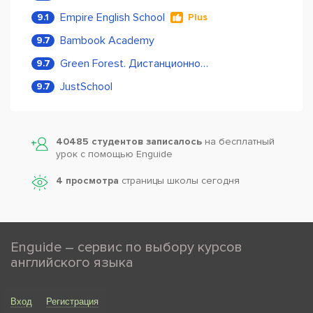
Empire English School
9.1
Plus
Bambook Academy
9.7
Green Forest. Дистанционное обучение
9.7
JustSchool
9.7
40485 студентов записалось
на бесплатный
урок с помощью Enguide
4 просмотра
страницы школы сегодня
Enguide – сервис по выбору курсов
английского языка
Вход
Регистрация