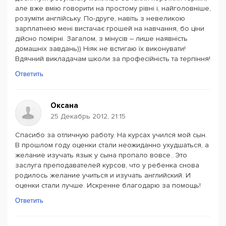
але вже вмію говорити на простому рівні і, найголовніше,
розуміти англійську. По-друге, навіть з невеликою
зарплатнею мені вистачає грошей на навчання, бо ціни
дійсно помірні. Загалом, з мінусів – лише наявність
домашніх завдань)) Ніяк не встигаю їх виконувати!
Вдячний викладачам школи за професійність та терпіння!
Ответить
Оксана
25 Декабрь 2012, 21:15
Спасибо за отличную работу. На курсах учился мой сын.
В прошлом году оценки стали неожиданно ухудшаться, а
желание изучать язык у сына пропало вовсе.. Это
заслуга преподавателей курсов, что у ребенка снова
родилось желание учиться и изучать английский. И
оценки стали лучше. Искренне благодарю за помощь!
Ответить