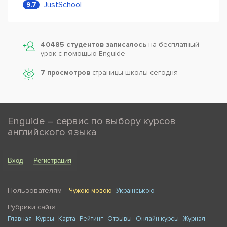
JustSchool
9.7
40485 студентов записалось
на бесплатный
урок с помощью Enguide
7 просмотров
страницы школы сегодня
Enguide – сервис по выбору курсов
английского языка
Вход
Регистрация
Пользователям
Чужою мовою
Українською
Рубрики сайта
Главная
Курсы
Карта
Рейтинг
Отзывы
Онлайн курсы
Журнал