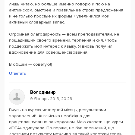
лишь читаю, но больше именно говорю и пою на
английском, быстрее и правильнее строю предложения
и не только простые их формы + увеличился мой
активный словарный запас.
Огромная благодарность — всем преподавателям, не
пощадившим своего времени, терпения и сил, чтобы
поддержать мой интерес к языку. Я вновь получил
вдохновение для совершенствования.
В общем — советую!)
Ответить
Володимир
9 Январь 2013, 20:29
Вчусь на курсах четвертий місяць, результатами
задоволений. Англійська необхідна для
працевлаштування за кордоном. Маю сказати, що курси
«IDEA» здивували. По-перше, не був впевнений, що
досягнути результату можливо за такий короткий термін,