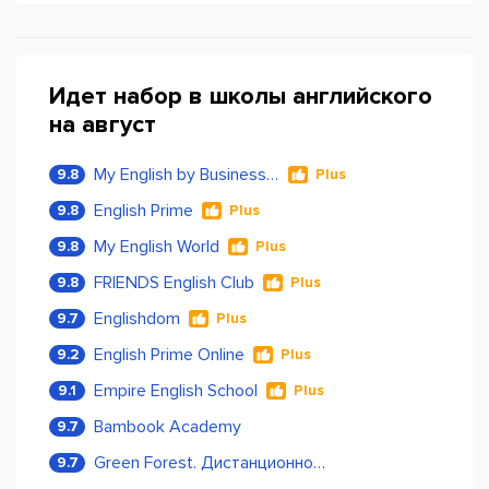
Идет набор в школы английского
на август
My English by Business Language
9.8
Plus
English Prime
9.8
Plus
My English World
9.8
Plus
FRIENDS English Club
9.8
Plus
Englishdom
9.7
Plus
English Prime Online
9.2
Plus
Empire English School
9.1
Plus
Bambook Academy
9.7
Green Forest. Дистанционное обучение
9.7