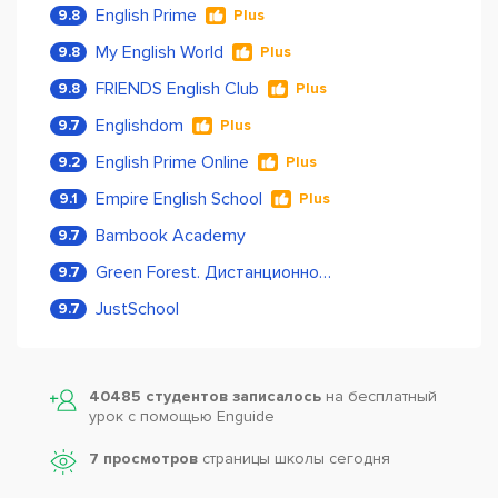
English Prime
9.8
Plus
My English World
9.8
Plus
FRIENDS English Club
9.8
Plus
Englishdom
9.7
Plus
English Prime Online
9.2
Plus
Empire English School
9.1
Plus
Bambook Academy
9.7
Green Forest. Дистанционное обучение
9.7
JustSchool
9.7
40485 студентов записалось
на бесплатный
урок с помощью Enguide
7 просмотров
страницы школы сегодня