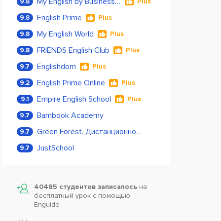
My English by Business Language
9.8
Plus
English Prime
9.8
Plus
My English World
9.8
Plus
FRIENDS English Club
9.8
Plus
Englishdom
9.7
Plus
English Prime Online
9.2
Plus
Empire English School
9.1
Plus
Bambook Academy
9.7
Green Forest. Дистанционное обучение
9.7
JustSchool
9.7
40485 студентов записалось
на
бесплатный урок с помощью
Enguide