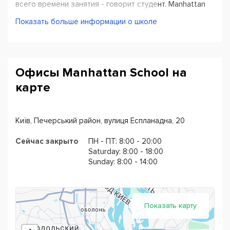
всего времени занятия - говорит студент. Manhattan
School использует различные программы
Показать больше информации о школе
преподавания языка, сочетание классических и
современных методик преподавания, также школа
предлагает бесплатные индивидуальные консультации
своим студентам. Manhattan School приглашает всех
Офисы Manhattan School на
желающих посетить первый бесплатный урок.
карте
Київ, Печерський район, вулиця Еспланадна, 20
Сейчас закрыто
ПН - ПТ: 8:00 - 20:00
Saturday: 8:00 - 18:00
Sunday: 8:00 - 14:00
Показать карту