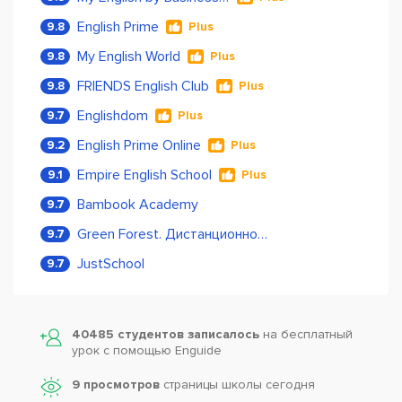
English Prime
9.8
Plus
My English World
9.8
Plus
FRIENDS English Club
9.8
Plus
Englishdom
9.7
Plus
English Prime Online
9.2
Plus
Empire English School
9.1
Plus
Bambook Academy
9.7
Green Forest. Дистанционное обучение
9.7
JustSchool
9.7
40485 студентов записалось
на бесплатный
урок с помощью Enguide
9 просмотров
страницы школы сегодня