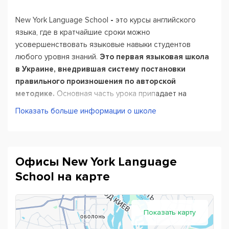
New York Language School
-
это курсы английского
языка, где в кратчайшие сроки можно
усовершенствовать языковые навыки студентов
любого уровня знаний.
Это первая языковая школа
в Украине, внедрившая систему постановки
правильного произношения по авторской
методике.
Основная часть урока припадает на
коммуникацию и отработку выученного материала.
Показать больше информации о школе
Педагогический состав включает в себя
сертифицированных украинских специалистов и
носителей языка из Великобритании и США.
Офисы New York Language
Методисты ежемесячно контролируют навыки
School на карте
учителей, что гарантирует качество преподавания в
соответствии со всеми международными стандартами.
Уроки построены по модульной системе.
Каждый
Показать карту
модуль – это три занятия по 90 минут, охватывающие