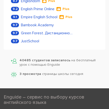
Englishdom
9.7
Plus
English Prime Online
9.2
Plus
Empire English School
9.1
Plus
Bambook Academy
9.7
Green Forest. Дистанционное обучение
9.7
JustSchool
9.7
40485 студентов записалось
на бесплатный
урок с помощью Enguide
3 просмотра
страницы школы сегодня
Enguide – сервис по выбору курсов
английского языка