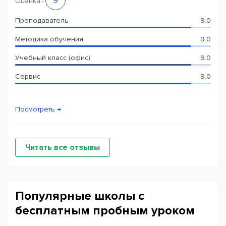
9
живой коммуникации. Для регистрации на участие в
Оценка
-
клубах нужна предварительная запись.
Преподаватель
9.0
Методика обучения
9.0
Учебный класс (офис)
9.0
Сервис
9.0
Посмотреть →
Читать все отзывы
Популярные школы с
бесплатным пробным уроком