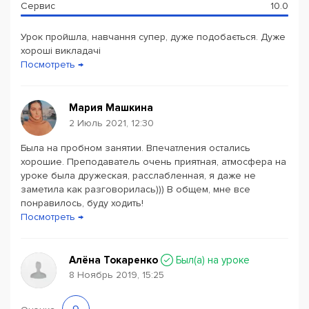
Сервис
10.0
Учебные
программы
курсов
New York Language
School:
Урок пройшла, навчання супер, дуже подобається. Дуже
хороші викладачі
Общий английский по уровням;
Посмотреть →
Английский детям, подросткам и взрослым;
Интенсив;
Мария Машкина
Курс выходного дня;
2 Июль 2021, 12:30
Деловой английский;
Подготовка к IELTS и ВНО;
Была на пробном занятии. Впечатления остались
хорошие. Преподаватель очень приятная, атмосфера на
Летний интенсив.
уроке была дружеская, расслабленная, я даже не
заметила как разговорилась))) В общем, мне все
Ученики школы получают доступ к закрытой Telegram
понравилось, буду ходить!
группе, где учителя постоянно готовы ответить на все
Посмотреть →
вопросы своих студентов в рамках процесса
обучения. Студенты курсов могут бесплатно посещать
клубы, такие как Speaking Club, Movie Club или Grammar
Алёна Токаренко
Был(a) на уроке
8 Ноябрь 2019, 15:25
Club, с помощью которых можно быстро побороть
языковой барьер и восполнить все пробелы в навыках