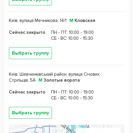
Бесплатные клубы для студентов школы
Разговорный клуб детям и взрослым (Speaking
Club): позволит максимально погрузиться в
Київ, вулиця Мечникова, 14/1
М
Кловская
межкультурное общение благодаря носителям
языка;
Сейчас закрыто
ПН - ПТ: 10:00 - 19:00
CБ - ВС: 10:00 - 15:30
Кино-клуб (Cinema Club): учащиеся смотрят короткие
фильмы и сериалы, после чего активно обсуждают
их, получают весь раздаточный материал,
Выбрать группу
интенсивно расширяют свой лексический запас;
Грамматический клуб (Grammar Club): максимум
практики и самые актуальные грамматические темы
Київ, Шевченківський район, вулиця Січових
для учеников разных уровней под руководством
Стрільців, 5А
М
Золотые ворота
лучших специалистов;
Игровой клуб (Game Club) с настольными играми.
Сейчас закрыто
ПН - ПТ: 10:00 - 19:00
CБ - ВС: 10:00 - 15:30
Курсы «Спик Велл» включают в себя такие
направления:
Выбрать группу
Интенсивное обучение за 2 месяца