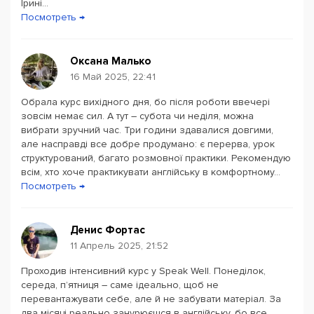
Ірині...
Посмотреть →
Оксана Малько
16 Май 2025, 22:41
Обрала курс вихідного дня, бо після роботи ввечері
зовсім немає сил. А тут – субота чи неділя, можна
вибрати зручний час. Три години здавалися довгими,
але насправді все добре продумано: є перерва, урок
структурований, багато розмовної практики. Рекомендую
всім, хто хоче практикувати англійську в комфортному...
Посмотреть →
Денис Фортас
11 Апрель 2025, 21:52
Проходив інтенсивний курс у Speak Well. Понеділок,
середа, п’ятниця – саме ідеально, щоб не
перевантажувати себе, але й не забувати матеріал. За
два місяці реально занурюєшся в англійську, бо все