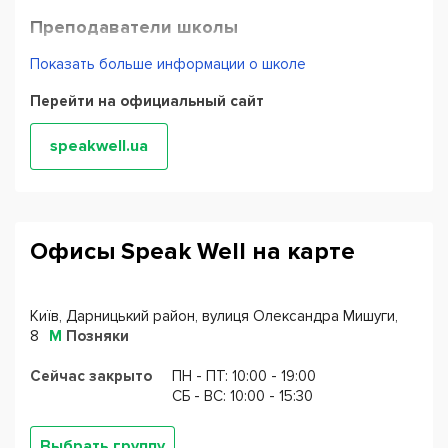
Преподаватели школы
Показать больше информации о школе
Сертифицированные специалисты, постоянно
проходящие контроль качества своей работы
Перейти на официальный сайт
методистами и академическим директором.
Все
обучающие программы адаптированы под уровень
speakwell.ua
знаний студента.
В процессе обучения педагоги используют
современный материал, учебники, дополнительные
Офисы Speak Well на карте
аудио-, видео- и визуальные средства. Работа
оптимально разделена на обучение в аудитории и
дома, а практика разговорной речи отрабатывается в
Київ, Дарницький район, вулиця Олександра Мишуги,
условиях наиболее приближённым к реальным
8
М
Позняки
ситуациям, где ученики практикуют восприятие речи на
Сейчас закрыто
ПН - ПТ: 10:00 - 19:00
слух и быстрое использование всего своего
CБ - ВС: 10:00 - 15:30
лексического запаса.
Выбрать группу