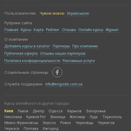
Пользователям
Чужою мовою
Українською
Рубрики сайта
Главная
Курсы
Карта
Рейтинг
Отзывы
Онлайн курсы
Журнал
О компании
Добавить курсы в каталог
Партнеры
Про компанию
Публичная оферта
Отзывы наших партнеров
Политика конфиденциальности
Рекламные услуги
Социальные страницы
Служба поддержки
info@enguide.com.ua
Курсы английского в других городах:
Киев
Львов
Днепр
Одесса
Харьков
Запорожье
Николаев
Кривой Рог
Винница
Житомир
Луцк
Тернополь
Ивано-Франковськ
Херсон
Ровно
Черновцы
Чернигов
Черкаси
Полтава
Ужгород