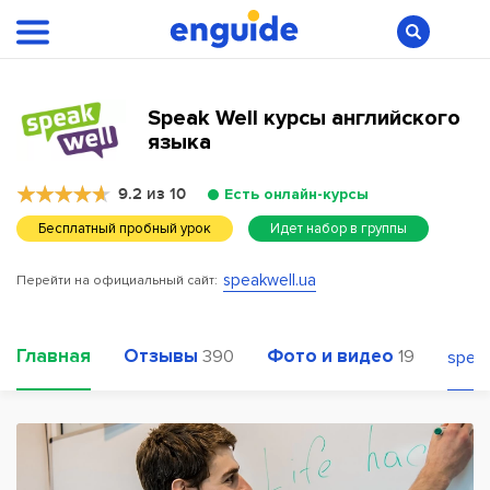
Speak Well курсы английского
языка
9.2 из 10
Есть онлайн-курсы
Бесплатный пробный урок
Идет набор в группы
speakwell.ua
Перейти на официальный сайт:
Главная
Отзывы
Фото и видео
390
19
speak