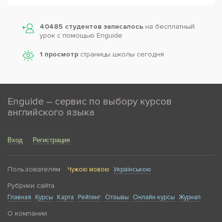
40485 студентов записалось
на бесплатный
урок с помощью Enguide
1 просмотр
страницы школы сегодня
Enguide – сервис по выбору курсов
английского языка
Вход
Регистрация
Пользователям
Чужою мовою
Українською
Рубрики сайта
Главная
Курсы
Карта
Рейтинг
Отзывы
Онлайн курсы
Журнал
О компании