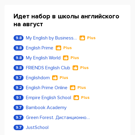
Идет набор в школы английского
на август
My English by Business Language
9.8
Plus
English Prime
9.8
Plus
My English World
9.8
Plus
FRIENDS English Club
9.8
Plus
Englishdom
9.7
Plus
English Prime Online
9.2
Plus
Empire English School
9.1
Plus
Bambook Academy
9.7
Green Forest. Дистанционное обучение
9.7
JustSchool
9.7