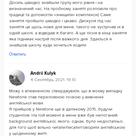
Досить швидко знайшли групу мого рівня і на
визначений час. На пробному занятті розповіли про
традиції та допомогли «знищити» комплекси) Саме
заняття пройшло швидко і цікаво. Дискусія під час
заняття це щось нове для мене, такого не зустрічав ні в
одній школі, а відвідав я багато. А ще пісня в кінці заняття
яка піднімає настрій після важкого дня. Здається я
знайшов школу, куди хочеться ходити
Ответить
Andrii Kulyk
4 Сентябрь 2021, 19:10
Можу з впевненістю стверджувати, що в моєму випадку
Newtone став переломною точкою у вивченні
англійської мови.
Я прийшов у Newtone ще в далекому 2015, будучи
студентом. На той момент в мене вже був непоганий
background англійської, якого, однак, було недостатньо,
для того щоб вільно читати/писати/говорити англійською
у щоденному житті.