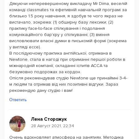
Дякуючи неперевершеному викладачу Mr Dima, веселій
команді classmates та ефетивній навчальній програмі за
близько 1.5 року навчання, я здобув те чого якраз не
вистачало, зокрема: (1) обширну базу лексики; (2)
практику face-to-face спілкування і подолання
комунікаційного бар'єру у спілкуванні; (3) вміння
висловлювати власні думки в писькомій формі (зокрема
у вигляді ессе).
В послідуючому практика англійської, отримана в
Newtone, стала в нагоді при отриманні першої роботи в
міжнародній компанії, складанні іспитів ACCA та
безумовно подорожах за кордон.
Опісля рекомендував студію Newtone ще принаймні 3-4-
м людям та отримав від них позитивні відгуки. Зараз
рекомендую дану студію і вам!
Ответить
Лена Сторожук
28 Август 2021, 22:34
Очень вдохновляет атмосфера на занятиях. Методика