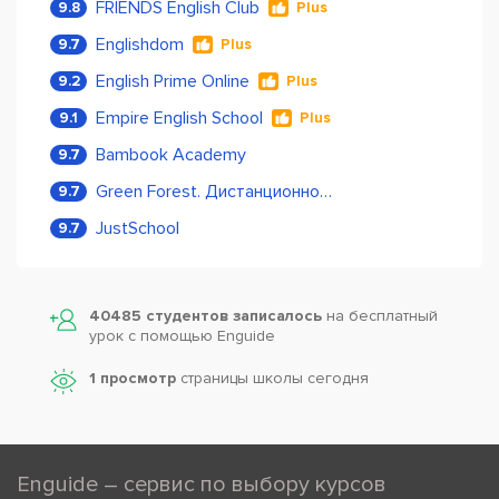
FRIENDS English Club
9.8
Plus
Englishdom
9.7
Plus
English Prime Online
9.2
Plus
Empire English School
9.1
Plus
Bambook Academy
9.7
Green Forest. Дистанционное обучение
9.7
JustSchool
9.7
40485 студентов записалось
на бесплатный
урок с помощью Enguide
1 просмотр
страницы школы сегодня
Enguide – сервис по выбору курсов