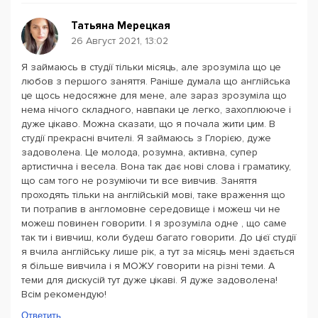
Татьяна Мерецкая
26 Август 2021, 13:02
Я займаюсь в студії тільки місяць, але зрозуміла що це
любов з першого заняття. Раніше думала що англійська
це щось недосяжне для мене, але зараз зрозуміла що
нема нічого складного, навпаки це легко, захоплююче і
дуже цікаво. Можна сказати, що я почала жити цим. В
студії прекрасні вчителі. Я займаюсь з Глорією, дуже
задоволена. Це молода, розумна, активна, супер
артистична і весела. Вона так дає нові слова і граматику,
що сам того не розуміючи ти все вивчив. Заняття
проходять тільки на англійській мові, таке враження що
ти потрапив в англомовне середовище і можеш чи не
можеш повинен говорити. І я зрозуміла одне , що саме
так ти і вивчиш, коли будеш багато говорити. До цієї студії
я вчила англійську лише рік, а тут за місяць мені здається
я більше вивчила і я МОЖУ говорити на різні теми. А
теми для дискусій тут дуже цікаві. Я дуже задоволена!
Всім рекомендую!
Ответить