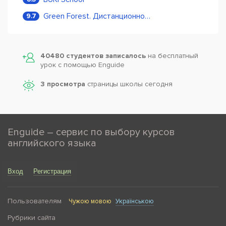
Green Forest. Дистанционное обучение
9.7
40480 студентов записалось
на бесплатный
урок с помощью Enguide
3 просмотра
страницы школы сегодня
Enguide – сервис по выбору курсов
английского языка
Вход
Регистрация
Пользователям
Чужою мовою
Українською
Рубрики сайта