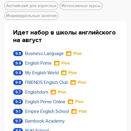
Английский для взрослых
Интенсивные курсы
Индивидуальные занятия
Идет набор в школы английского
на август
Business Language
9.8
Plus
English Prime
9.8
Plus
My English World
9.8
Plus
FRIENDS English Club
9.8
Plus
Englishdom
9.7
Plus
English Prime Online
9.2
Plus
Empire English School
9.1
Plus
Bambook Academy
9.7
BUKI School
8.3