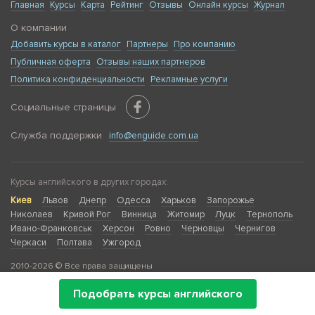
Главная
Курсы
Карта
Рейтинг
Отзывы
Онлайн курсы
Журнал
О компании
Добавить курсы в каталог
Партнеры
Про компанию
Публичная оферта
Отзывы наших партнеров
Политика конфиденциальности
Рекламные услуги
Социальные страницы
Служба поддержки
info@enguide.com.ua
Курсы английского в других городах:
Киев
Львов
Днепр
Одесса
Харьков
Запорожье
Николаев
Кривой Рог
Винница
Житомир
Луцк
Тернополь
Ивано-Франковськ
Херсон
Ровно
Черновцы
Чернигов
Черкаси
Полтава
Ужгород
2010-2026 © Все права защищены
Подобрать курсы английского