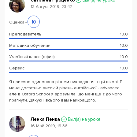
Світлана Проценко
Был(a) на уроке
13 Август 2019, 23:42
10
Оценка
-
Преподаватель
10.0
Методика обучения
10.0
Учебный класс (офис)
10.0
Сервис
10.0
Я приємно здивована рівнем викладання в цій школі. В
мене достатньо високій рівень англійської - advanced,
але в Oxford School я зрозуміла, що мені ще є до чого
прагнути. Дякую і всього вам найкращого.
Ленка Пенка
Был(a) на уроке
16 Май 2019, 19:36