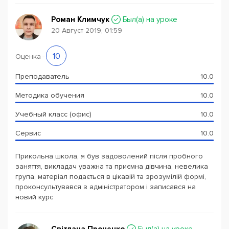
Роман Климчук
Был(a) на уроке
20 Август 2019, 01:59
10
Оценка
-
Преподаватель
10.0
Методика обучения
10.0
Учебный класс (офис)
10.0
Сервис
10.0
Прикольна школа, я був задоволений після пробного
заняття, викладач уважна та приємна дівчина, невелика
група, матеріал подається в цікавій та зрозумілій формі,
проконсультувався з адміністратором і записався на
новий курс