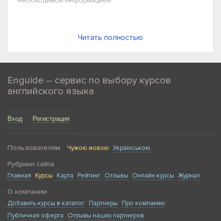
необходимой информацией.
Кому необходима подготовка к
CAE
Читать полностью
Подготовка к CAE (Certificate in Advanced English) нужна
всем, кто планирует сдавать этот экзамен в ближайшее
время. Обычно на него идут не «для галочки», а с
Enguide – сервис по выбору курсов
конкретной целью:
английского языка
Поступление в зарубежный вуз, где требуется
подтверждение уровня английского не ниже C1.
Вход
Регистрация
Трудоустройство в международную компанию или
выход на глобальный рынок труда.
Пользователям
Чужою мовою
Українською
Подтверждение квалификации для преподавания
английского, особенно за рубежом или в
Рубрики сайта
международных учебных заведениях.
Главная
Курсы
Карта
Рейтинг
Отзывы
Онлайн курсы
Журнал
Подготовка к CAE в Киеве сильно отличается от
О компании
стандартных курсов английского, к которым многие
Добавить курсы в каталог
Партнеры
Про компанию
привыкли. На занятиях акцент делается на развитие
Публичная оферта
Отзывы наших партнеров
академических и аналитических навыков: умение