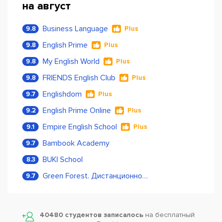
на август
Business Language
9.8
Plus
English Prime
9.8
Plus
My English World
9.8
Plus
FRIENDS English Club
9.8
Plus
Englishdom
9.7
Plus
English Prime Online
9.2
Plus
Empire English School
9.1
Plus
Bambook Academy
9.7
BUKI School
8.3
Green Forest. Дистанционное обучение
9.7
40480 студентов записалось
на бесплатный