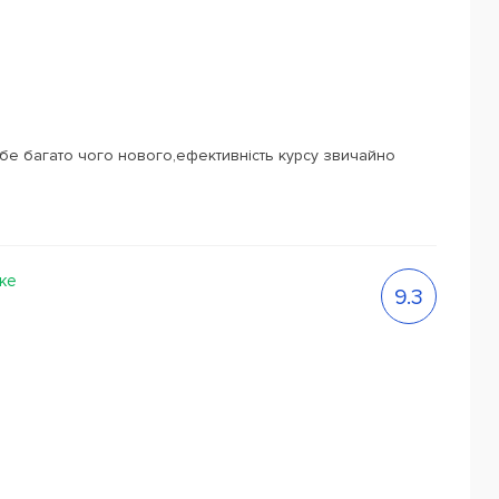
ебе багато чого нового,ефективність курсу звичайно
оке
9.3