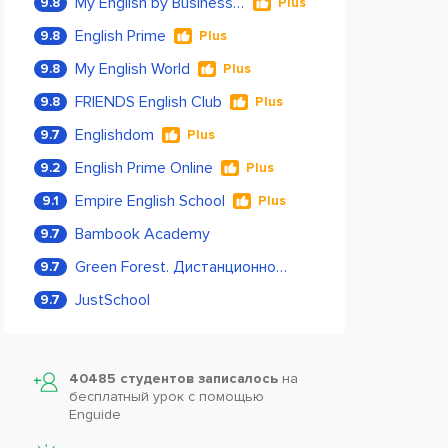
My English by Business Language
9.8
Plus
English Prime
9.8
Plus
My English World
9.8
Plus
FRIENDS English Club
9.8
Plus
Englishdom
9.7
Plus
English Prime Online
9.2
Plus
Empire English School
9.1
Plus
Bambook Academy
9.7
Green Forest. Дистанционное обучение
9.7
JustSchool
9.7
40485 студентов записалось
на
бесплатный урок с помощью
Enguide