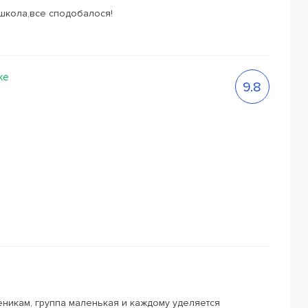
 школа,все сподобалося!
ке
9.8
еникам, группа маленькая и каждому уделяется