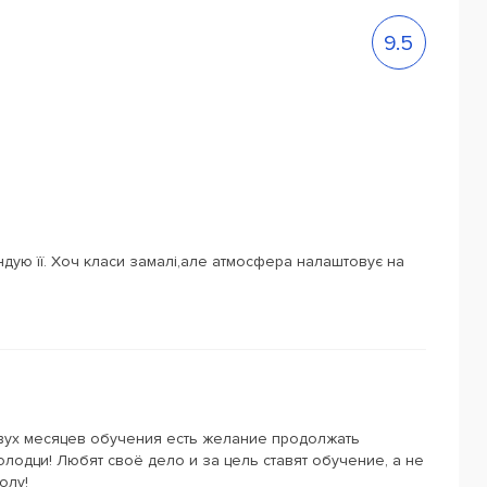
9.5
дую її. Хоч класи замалі,але атмосфера налаштовує на
вух месяцев обучения есть желание продолжать
лодци! Любят своё дело и за цель ставят обучение, а не
олу!