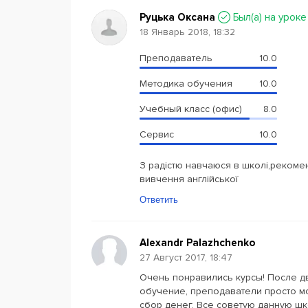
Руцька Оксана
Был(a) на уроке
18 Январь 2018, 18:32
Преподаватель
10.0
Методика обучения
10.0
Учебный класс (офис)
8.0
Сервис
10.0
З радістю навчаюся в школі,рекомен
вивчення англійської
Ответить
Alexandr Palazhchenko
27 Август 2017, 18:47
Очень понравились курсы! После д
обучение, преподаватели просто мо
сбор денег. Все советую данную шк