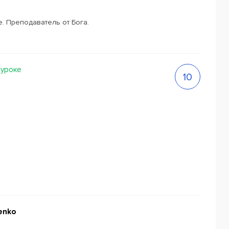
. Преподаватель от Бога.
 уроке
10
enko