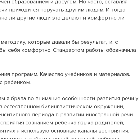
чен образованием и досугом. Но часто, оставляя
ачи приходится поручать другим людям. И тогда
енно ли другие люди это делают и комфортно ли
 методику, которые давали бы результат
,
и, с
бы себя комфортно. Стандартом работы обозначила
ения программ. Качество учебников и материалов.
с ребенком.
м я брала во внимание особенности развития речи у
с в естественном билингвистическом окружении,
нситивного периода в развитии иностранной речи.
осприятия сознанием ребенка языка родителей,
ятиях я использую основные каналы восприятия:
апример, в работе с новой лексикой, ребенок