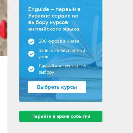
Enguide – первый в
Украине сервис по
выбору курсов
английского языка
206 курсов в Киеве
Запись на бесплатный
урок
Личный консультант по
выбору
Выбрать курсы
Перейти в архив событий