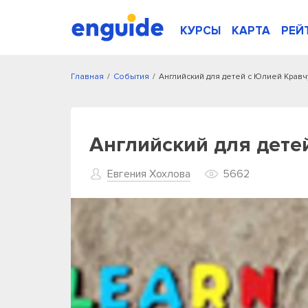
КУРСЫ
КАРТА
РЕЙ
Главная
/
События
/
Английский для детей с Юлией Кравч
Английский для дете
Евгения Хохлова
5662