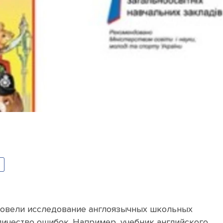
ровели исследование англоязычных школьных
ичество ошибок. Например, учебник английского