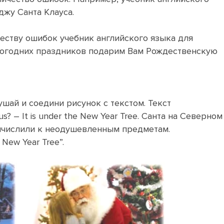
джу Санта Клауса.
еству ошибок учебник английского языка для
овогодних праздников подарим Вам Рождественскую
ушай и соедини рисунок с текстом. Текст
us? – It is under the New Year Tree. Санта на Северном
ричислили к неодушевленным предметам.
 New Year Tree”.