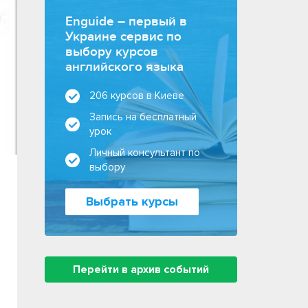
Enguide – первый в
Украине сервис по
выбору курсов
английского языка
206 курсов в Киеве
Запись на бесплатный
урок
Личный консультант по
выбору
Выбрать курсы
Перейти в архив событий