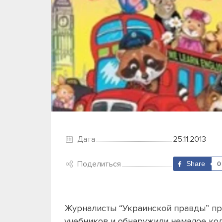
Дата
25.11.2013
Поделиться
Share
0
Журналисты “Украинской правды” п
учебников и обнаружили немалое кол