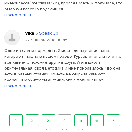
Интеркласса(InterclassKrRih), прослезилась, и подумала, что
было бы классно поделиться...
Посмотреть →
Vika
Speak Up
о
22 Январь 2018, 10:45
Одно из самых нормальный мест для изучения языка,
которое я нашла в нашем городе. Курсов очень много, но
все какие-то похожие друг на друга. А эта школа
оригинальная, своя методика и мне понравилось, что она
есть в разных странах. То есть не открыта каким-то
вчерашним учителем английского,а полноценная...
Посмотреть →
1
2
3
4
5
6
7