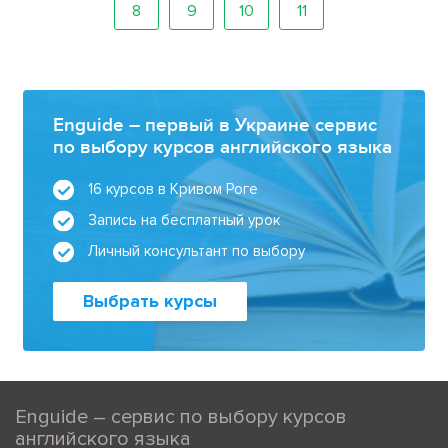
8
9
10
11
Enguide – первый в Украине сервис
по выбору курсов английского языка
16 курсов в Кривом Роге
Запись на бесплатный урок
Личный консультант по выбору
Выбрать курсы
Enguide – сервис по выбору курсов
английского языка