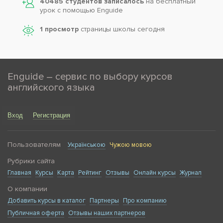
40485 студентов записалось
на бесплатный
урок с помощью Enguide
1 просмотр
страницы школы сегодня
Enguide – сервис по выбору курсов
английского языка
Вход
Регистрация
Пользователям
Українською
Чужою мовою
Рубрики сайта
Главная
Курсы
Карта
Рейтинг
Отзывы
Онлайн курсы
Журнал
О компании
Добавить курсы в каталог
Партнеры
Про компанию
Публичная оферта
Отзывы наших партнеров