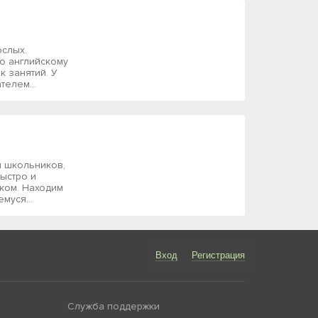
ослых.
о английскому
к занятий. У
елем...
я школьников,
ыстро и
ком. Находим
муся...
Вход
Регистрация
Служба поддержки