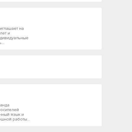
риглашает на
лет и
ндивидуальные
...
манда
носителей
анный язык и
ешной работы...