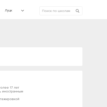
Луцк
олее 17 лет
ь иностранным
стажировкой