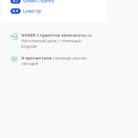
Green Country
8.7
Lead-Up
8.4
40485 студентов записалось
на
бесплатный урок с помощью
Enguide
9 просмотров
страницы школы
сегодня