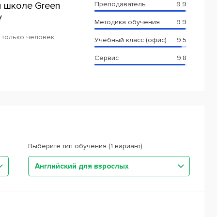
 школе Green
Преподаватель
9.9
у
Методика обучения
9.9
 только человек
Учебный класс (офис)
9.5
Сервис
9.8
Выберите тип обучения (1 вариант)
Английский для взрослых