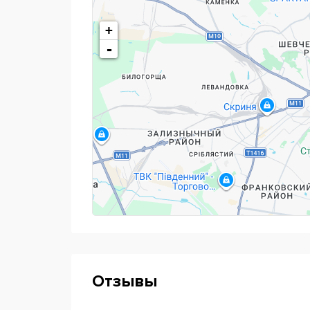
Green Forest: большая школа - большие 
+
-
Отзывы