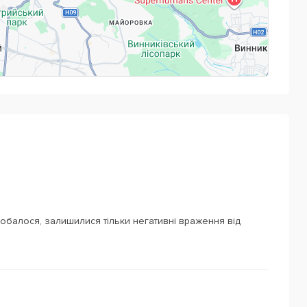
Powered by
Leaflet
— © Google 2026
обалося, залишилися тільки негативні враження від