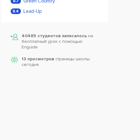
Green Country
8.7
Lead-Up
8.4
40485 студентов записалось
на
бесплатный урок с помощью
Enguide
13 просмотров
страницы школы
сегодня