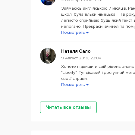
Займаюсь англійською 7 місяців. Ран
школі була тільки німецька . Пів ро
легкістю сприймаю будь який текст,
непогано. Прекрасні вчителі та помірн
Посмотреть →
Наталя Сало
9 Август 2016, 22:04
Хочете підвищити свій рівень знань 
"Liberty". Тут цікавий і доступний м
своєї справи.
Посмотреть →
Читать все отзывы