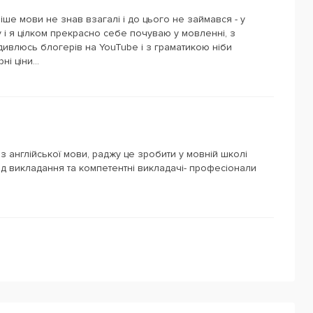
іше мови не знав взагалі і до цього не займався - у
ку і я цілком прекрасно себе почуваю у мовленні, з
 дивлюсь блогерів на YouTube і з граматикою ніби
і ціни...
з англійської мови, раджу це зробити у мовній школі
етод викладання та компетентні викладачі- професіонали