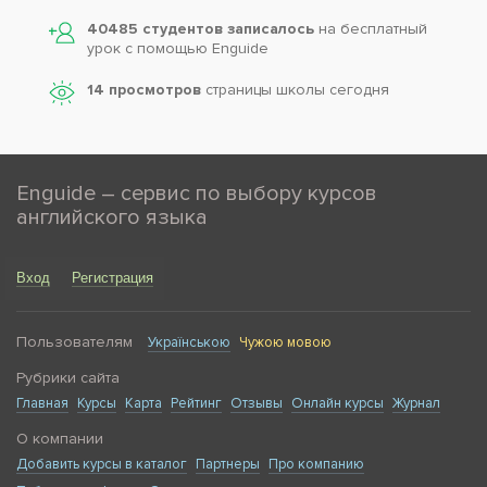
40485 студентов записалось
на бесплатный
урок с помощью Enguide
14 просмотров
страницы школы сегодня
Enguide – сервис по выбору курсов
английского языка
Вход
Регистрация
Пользователям
Українською
Чужою мовою
Рубрики сайта
Главная
Курсы
Карта
Рейтинг
Отзывы
Онлайн курсы
Журнал
О компании
Добавить курсы в каталог
Партнеры
Про компанию