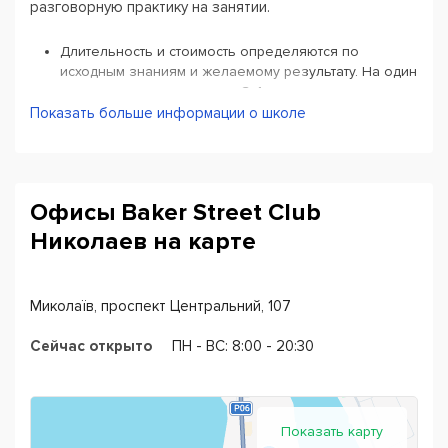
разговорную практику на занятии.
Длительность и стоимость определяются по
исходным знаниям и желаемому результату. На один
уровень уходит в среднем 3-4 месяца.
Показать больше информации о школе
На занятиях с детками применяются активные игры
и материалы, которые помогают формировать
ассоциативный ряд, развивают мышление и
улучшают запоминание.
Все наши преподаватели - дипломированные
Офисы Baker Street Club
опытные специалисты и прилагают максимум усилий
Николаев на карте
для качественного результата.
Занятия в клубе начинаются в любой момент, как
Миколаїв, проспект Центральний, 107
только собралась группа студентов (мин. 3 человека)
одинакового уровня. В августе и сентябре это может
Сейчас открыто
ПН - ВС: 8:00 - 20:30
произойти примерно от 2-3 дней до недели. В редких
случаях, если график студента жесткий, можно ждать
до месяца.
Показать карту