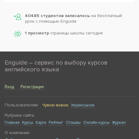
40485 студентов записалось
на бесплатный
урок с помощью Enguide
1 просмотр
страницы школы сегодня
Enguide – сервис по выбору курсов
английского языка
Вход
Регистрация
Пользователям
Чужою мовою
Українською
Рубрики сайта
Главная
Курсы
Карта
Рейтинг
Отзывы
Онлайн курсы
Журнал
О компании