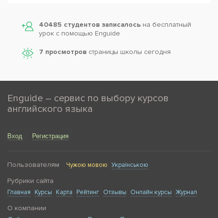
40485 студентов записалось
на бесплатный
урок с помощью Enguide
7 просмотров
страницы школы сегодня
Enguide – сервис по выбору курсов
английского языка
Вход
Регистрация
Пользователям
Чужою мовою
Українською
Рубрики сайта
Главная
Курсы
Карта
Рейтинг
Отзывы
Онлайн курсы
Журнал
О компании