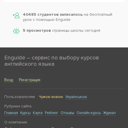
40485 студентов записалось
на бесплатный
урок с помощью Enguide
5 просмотров
страницы школы сегодня
Enguide – сервис по выбору курсов
английского языка
Вход
Регистрация
Пользователям
Чужою мовою
Українською
Рубрики сайта
Главная
Курсы
Карта
Рейтинг
Отзывы
Онлайн курсы
Журнал
О компании