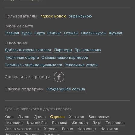
Пользователям
Чужою мовою
Українською
Рубрики сайта
Главная
Курсы
Карта
Рейтинг
Отзывы
Онлайн курсы
Журнал
О компании
Добавить курсы в каталог
Партнеры
Про компанию
Публичная оферта
Отзывы наших партнеров
Политика конфиденциальности
Рекламные услуги
Социальные страницы
Служба поддержки
info@enguide.com.ua
Курсы английского в других городах:
Киев
Львов
Днепр
Одесса
Харьков
Запорожье
Николаев
Кривой Рог
Винница
Житомир
Луцк
Тернополь
Ивано-Франковськ
Херсон
Ровно
Черновцы
Чернигов
Черкаси
Полтава
Ужгород