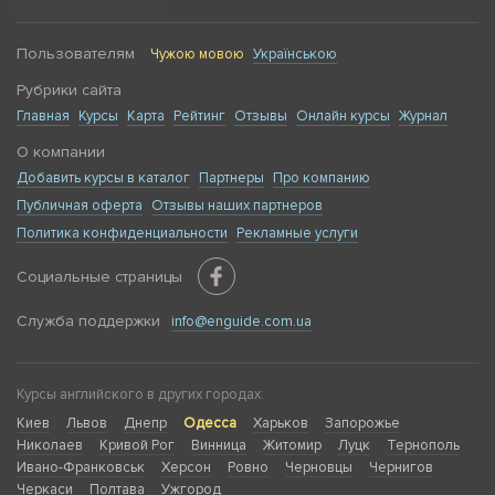
Пользователям
Чужою мовою
Українською
Рубрики сайта
Главная
Курсы
Карта
Рейтинг
Отзывы
Онлайн курсы
Журнал
О компании
Добавить курсы в каталог
Партнеры
Про компанию
Публичная оферта
Отзывы наших партнеров
Политика конфиденциальности
Рекламные услуги
Социальные страницы
Служба поддержки
info@enguide.com.ua
Курсы английского в других городах:
Киев
Львов
Днепр
Одесса
Харьков
Запорожье
Николаев
Кривой Рог
Винница
Житомир
Луцк
Тернополь
Ивано-Франковськ
Херсон
Ровно
Черновцы
Чернигов
Черкаси
Полтава
Ужгород