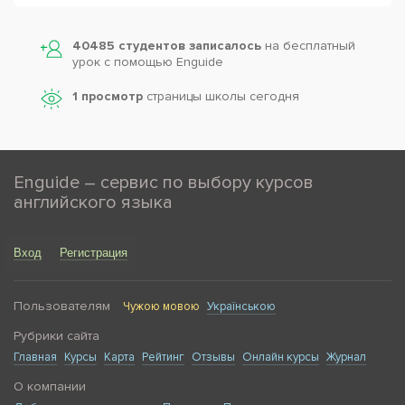
40485 студентов записалось
на бесплатный
урок с помощью Enguide
1 просмотр
страницы школы сегодня
Enguide – сервис по выбору курсов
английского языка
Вход
Регистрация
Пользователям
Чужою мовою
Українською
Рубрики сайта
Главная
Курсы
Карта
Рейтинг
Отзывы
Онлайн курсы
Журнал
О компании