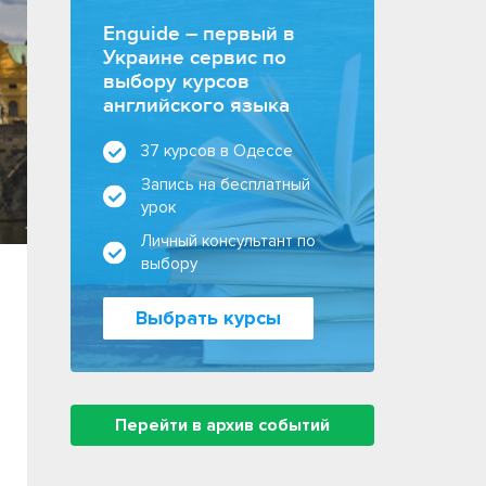
Enguide – первый в
Украине сервис по
выбору курсов
английского языка
37 курсов в Одессе
Запись на бесплатный
урок
Личный консультант по
выбору
Выбрать курсы
Перейти в архив событий