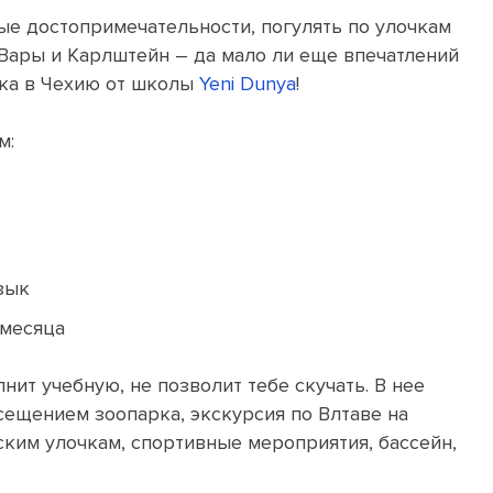
ные достопримечательности, погулять по улочкам
Вары и Карлштейн – да мало ли еще впечатлений
дка в Чехию от школы
Yeni Dunya
!
м:
зык
 месяца
нит учебную, не позволит тебе скучать. В нее
сещением зоопарка, экскурсия по Влтаве на
ским улочкам, спортивные мероприятия, бассейн,