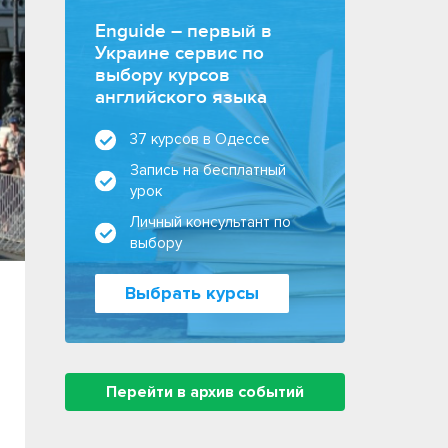
Enguide – первый в
Украине сервис по
выбору курсов
английского языка
37 курсов в Одессе
Запись на бесплатный
урок
Личный консультант по
выбору
Выбрать курсы
Перейти в архив событий