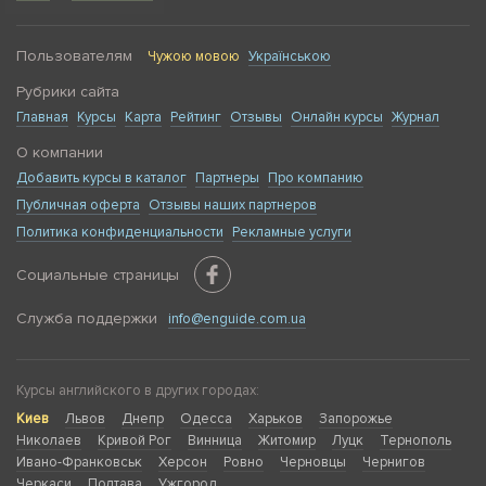
Пользователям
Чужою мовою
Українською
Рубрики сайта
Главная
Курсы
Карта
Рейтинг
Отзывы
Онлайн курсы
Журнал
О компании
Добавить курсы в каталог
Партнеры
Про компанию
Публичная оферта
Отзывы наших партнеров
Политика конфиденциальности
Рекламные услуги
Социальные страницы
Служба поддержки
info@enguide.com.ua
Курсы английского в других городах:
Киев
Львов
Днепр
Одесса
Харьков
Запорожье
Николаев
Кривой Рог
Винница
Житомир
Луцк
Тернополь
Ивано-Франковськ
Херсон
Ровно
Черновцы
Чернигов
Черкаси
Полтава
Ужгород