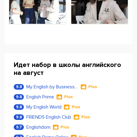
Идет набор в школы английского
на август
My English by Business Language
9.8
Plus
English Prime
9.8
Plus
My English World
9.8
Plus
FRIENDS English Club
9.8
Plus
Englishdom
9.7
Plus