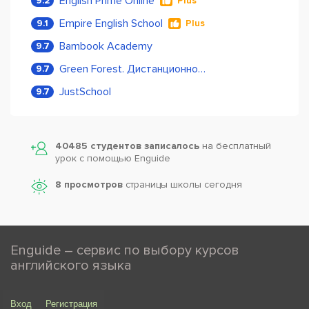
English Prime Online
9.2
Plus
Empire English School
9.1
Plus
Bambook Academy
9.7
Green Forest. Дистанционное обучение
9.7
JustSchool
9.7
40485 студентов записалось
на бесплатный
урок с помощью Enguide
8 просмотров
страницы школы сегодня
Enguide – сервис по выбору курсов
английского языка
Вход
Регистрация