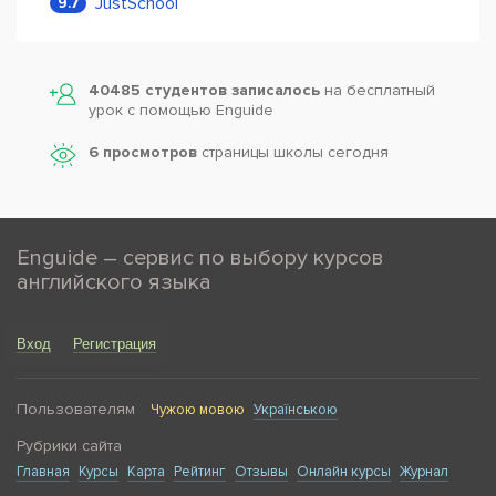
JustSchool
9.7
40485 студентов записалось
на бесплатный
урок с помощью Enguide
6 просмотров
страницы школы сегодня
Enguide – сервис по выбору курсов
английского языка
Вход
Регистрация
Пользователям
Чужою мовою
Українською
Рубрики сайта
Главная
Курсы
Карта
Рейтинг
Отзывы
Онлайн курсы
Журнал