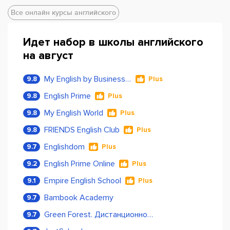
Все онлайн курсы английского
Идет набор в школы английского
на август
My English by Business Language
9.8
Plus
English Prime
9.8
Plus
My English World
9.8
Plus
FRIENDS English Club
9.8
Plus
Englishdom
9.7
Plus
English Prime Online
9.2
Plus
Empire English School
9.1
Plus
Bambook Academy
9.7
Green Forest. Дистанционное обучение
9.7